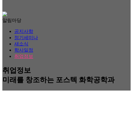
알림마당
공지사항
정기세미나
새소식
학사일정
취업정보
취업정보
미래를 창조하는 포스텍 화학공학과
[DB그룹] 2023 하반기 DB그룹 신입사원 공개채용 모집
작성자
최고관리자
23-09-13 15:34
작성일
조회수