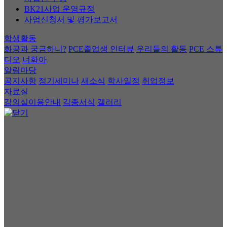
BK21사업 운영규정
사업신청서 및 평가보고서
학생활동
화공과 궁금하니?
PCE졸업생 인터뷰
우리들의 활동
PCE 스튜
디오
너화아
알림마당
공지사항
정기세미나
새소식
학사일정
취업정보
자료실
강의실이용안내
각종서식
갤러리