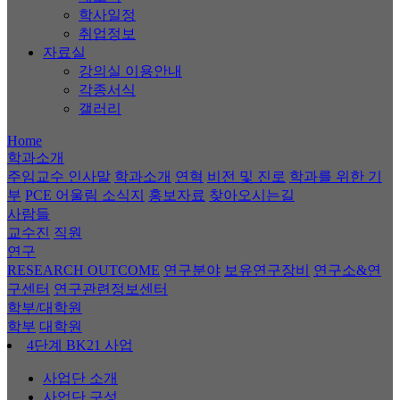
학사일정
취업정보
자료실
강의실 이용안내
각종서식
갤러리
Home
학과소개
주임교수 인사말
학과소개
연혁
비전 및 진로
학과를 위한 기
부
PCE 어울림 소식지
홍보자료
찾아오시는길
사람들
교수진
직원
연구
RESEARCH OUTCOME
연구분야
보유연구장비
연구소&연
구센터
연구관련정보센터
학부/대학원
학부
대학원
4단계 BK21 사업
사업단 소개
사업단 구성