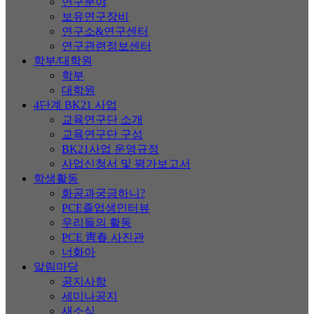
연구분야
보유연구장비
연구소&연구센터
연구관련정보센터
학부/대학원
학부
대학원
4단계 BK21 사업
교육연구단 소개
교육연구단 구성
BK21사업 운영규정
사업신청서 및 평가보고서
학생활동
화공과궁금하니?
PCE졸업생인터뷰
우리들의 활동
PCE 靑春 사진관
너화아
알림마당
공지사항
세미나공지
새소식