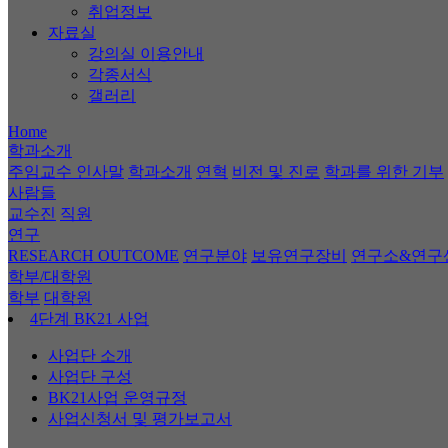
취업정보
자료실
강의실 이용안내
각종서식
갤러리
Home
학과소개
주임교수 인사말
학과소개
연혁
비전 및 진로
학과를 위한 기부
사람들
교수진
직원
연구
RESEARCH OUTCOME
연구분야
보유연구장비
연구소&연구
학부/대학원
학부
대학원
4단계 BK21 사업
사업단 소개
사업단 구성
BK21사업 운영규정
사업신청서 및 평가보고서