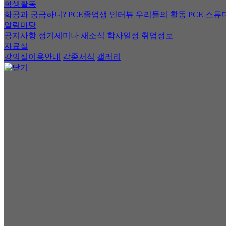
학생활동
화공과 궁금하니?
PCE졸업생 인터뷰
우리들의 활동
PCE 스튜
알림마당
공지사항
정기세미나
새소식
학사일정
취업정보
자료실
강의실이용안내
각종서식
갤러리