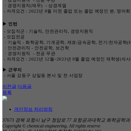
· 경영지원직 - 전공 무관
· 경영지원직(재무) - 상경계열
-
자격요건 : 2022년 8월 이전 졸업 또는 졸업 예정인 분, 영어
▶ 인턴
-
모집직군 : 기술직, 안전관리직, 경영지원직
-
모집전공
· 기술직 - 화학공학, 기계공학, 재료/금속공학, 전기/전자공학(H
· 안전관리직 - 안전공학, 보건학
· 경영지원직 - 전공 무관
-
자격요건 : 2022년 12월~2023년 8월 졸업 예정인 재학생(
▶ 근무지
-
서울 강동구 상일동 본사 및 전 사업장
이전글
다음글
목록
개인정보 처리방침
37673 경북 포항시 남구 청암로 77 포항공과대학교 화학공학과 (환경공학
Copyright © chemical engineering. All rights reserve