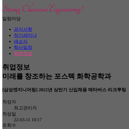
알림마당
공지사항
정기세미나
새소식
학사일정
취업정보
취업정보
미래를 창조하는 포스텍 화학공학과
[삼성엔지니어링] 2022년 상반기 신입채용 메타버스 리크루팅
작성자
최고관리자
작성일
22-03-11 10:17
조회수