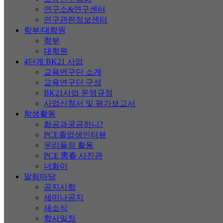
연구소&연구센터
연구관련정보센터
학부/대학원
학부
대학원
4단계 BK21 사업
교육연구단 소개
교육연구단 구성
BK21사업 운영규정
사업신청서 및 평가보고서
학생활동
화공과궁금하니?
PCE졸업생인터뷰
우리들의 활동
PCE 靑春 사진관
너화아
알림마당
공지사항
세미나공지
새소식
학사일정