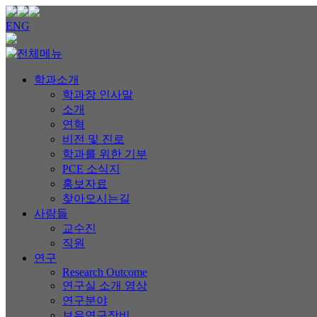
ENG
학과소개
학과장 인사말
소개
연혁
비전 및 진로
학과를 위한 기부
PCE 소식지
홍보자료
찾아오시는길
사람들
교수진
직원
연구
Research Outcome
연구실 소개 영상
연구분야
보유연구장비