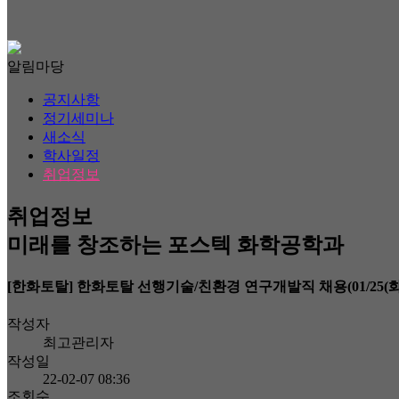
알림마당
공지사항
정기세미나
새소식
학사일정
취업정보
취업정보
미래를 창조하는 포스텍 화학공학과
[한화토탈] 한화토탈 선행기술/친환경 연구개발직 채용(01/25(화)~02
작성자
최고관리자
작성일
22-02-07 08:36
조회수