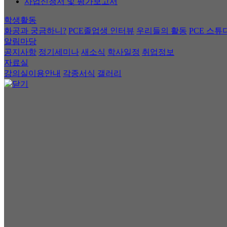
사업신청서 및 평가보고서
학생활동
화공과 궁금하니?
PCE졸업생 인터뷰
우리들의 활동
PCE 스튜
알림마당
공지사항
정기세미나
새소식
학사일정
취업정보
자료실
강의실이용안내
각종서식
갤러리