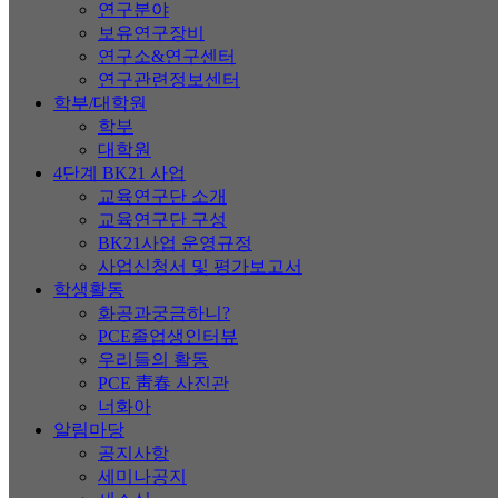
연구분야
보유연구장비
연구소&연구센터
연구관련정보센터
학부/대학원
학부
대학원
4단계 BK21 사업
교육연구단 소개
교육연구단 구성
BK21사업 운영규정
사업신청서 및 평가보고서
학생활동
화공과궁금하니?
PCE졸업생인터뷰
우리들의 활동
PCE 靑春 사진관
너화아
알림마당
공지사항
세미나공지