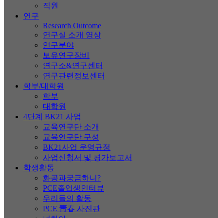
직원
연구
Research Outcome
연구실 소개 영상
연구분야
보유연구장비
연구소&연구센터
연구관련정보센터
학부/대학원
학부
대학원
4단계 BK21 사업
교육연구단 소개
교육연구단 구성
BK21사업 운영규정
사업신청서 및 평가보고서
학생활동
화공과궁금하니?
PCE졸업생인터뷰
우리들의 활동
PCE 靑春 사진관