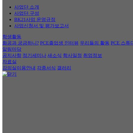
사업단 소개
사업단 구성
BK21사업 운영규정
사업신청서 및 평가보고서
학생활동
화공과 궁금하니?
PCE졸업생 인터뷰
우리들의 활동
PCE 스튜
알림마당
공지사항
정기세미나
새소식
학사일정
취업정보
자료실
강의실이용안내
각종서식
갤러리