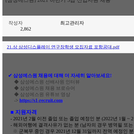
작성자
최고관리자
2,862
21.상 삼성디스플레이 연구장학생 모집자료 포항공대.pdf
✔
︎
삼성에스원 채용에 대해 더 자세히 알아보세요!
◆ 삼성에스원 선배사원 인터뷰
◆ 삼성에스원 채용 브로슈어
◆ 삼성에스원 유튜브 영상
->
https://s1-recruit.com
■ 지원자격
- 2021
년 2월 이전 졸업 또는 졸업 예정인 분 (2022년 1월 ~ 
-
해외여행에 결격사유가 없는 분 (남자의 경우 병역필 또는 
※
군복무 중인 경우 2021년 12월 31일까지 전역 예정인 분