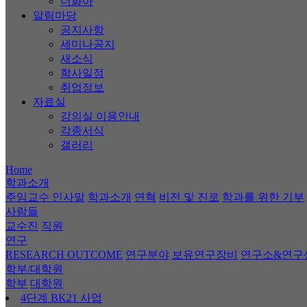
너화아
알림마당
공지사항
세미나공지
새소식
학사일정
취업정보
자료실
강의실 이용안내
각종서식
갤러리
Home
학과소개
주임교수 인사말
학과소개
연혁
비전 및 진로
학과를 위한 기부
사람들
교수진
직원
연구
RESEARCH OUTCOME
연구분야
보유연구장비
연구소&연구
학부/대학원
학부
대학원
4단계 BK21 사업