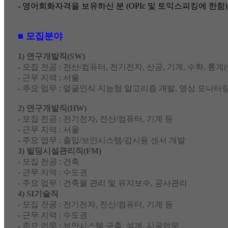
-
영어회화자격을 보유하신 분 (OPIc 및 토익스피킹에 한함)
■ 모집분야
1)
연구개발직(SW)
-
모집 전공 : 전산/컴퓨터, 전기전자, 산공, 기계, 수학, 통계(
- 근무 지역 : 서울
- 주요 업무 : 얼굴인식 지능형 알고리즘 개발, 영상 모니터링
2)
연구개발직(HW)
-
모집 전공 : 전기전자, 전산/컴퓨터, 기계 등
- 근무 지역 : 서울
- 주요 업무 : 출입/보안시스템/감시용 센서 개발
3)
빌딩시설관리직(FM)
-
모집 전공 : 건축
- 근무 지역 : 수도권
- 주요 업무 : 건축물 관리 및 유지보수, 공사관리
4) SI
기술직
-
모집 전공 : 전기전자, 전산/컴퓨터, 기계 등
- 근무 지역 : 수도권
- 주요 업무 : 보안시스템 구축, 설계, 시공업무