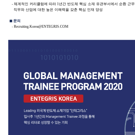
-
체계적인
커리큘럼에
따라
1
년간
반도체
핵심
소재
유관부서에서
순환
근무
직무와
산업에
대한
높은
이해력을
갖춘
핵심
인재
양성
◼
︎
문의
-
Recruiting.Korea@ENTEGRIS.COM