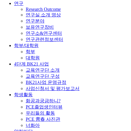
연구
Research Outcome
연구실 소개 영상
연구분야
보유연구장비
연구소&연구센터
연구관련정보센터
학부/대학원
학부
대학원
4단계 BK21 사업
교육연구단 소개
교육연구단 구성
BK21사업 운영규정
사업신청서 및 평가보고서
학생활동
화공과궁금하니?
PCE졸업생인터뷰
우리들의 활동
PCE 靑春 사진관
너화아