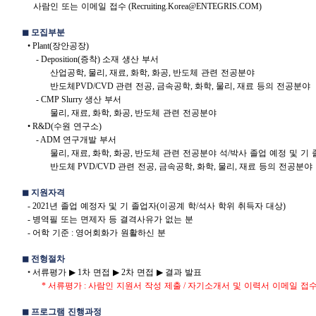
사람인
또는
이메일
접수
(
Recruiting.Korea@ENTEGRIS.COM
)
◼
︎
모집부분
• Plant(
장안공장
)
- Deposition(
증착
)
소재
생산
부서
산업공학
,
물리
,
재료
,
화학
,
화공
,
반도체
관련
전공분야
반도체
PVD/CVD
관련
전공
,
금속공학
,
화학
,
물리
,
재료
등의
전공분야
- CMP Slurry
생산
부서
물리
,
재료
,
화학
,
화공
,
반도체
관련
전공분야
• R&D(
수원
연구소
)
- ADM
연구개발
부서
물리
,
재료
,
화학
,
화공
,
반도체
관련
전공분야
석
/
박사
졸업
예정
및
기
반도체
PVD/CVD
관련
전공
,
금속공학
,
화학
,
물리
,
재료
등의
전공분야
◼
︎
지원자격
- 2021
년
졸업
예정자
및
기
졸업자
(
이공계
학
/
석사
학위
취득자
대상
)
-
병역필
또는
면제자
등
결격사유가
없는
분
-
어학
기준
:
영어회화가
원활하신
분
◼
︎
전형절차
•
서류평가
▶
︎ 1
차
면접
▶
︎ 2
차
면접
▶
︎
결과
발표
*
서류평가
:
사람인
지원서
작성
제출
/
자기소개서
및
이력서
이메일
접
◼
︎
프로그램
진행과정