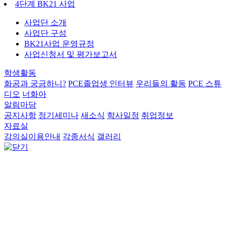
4단계 BK21 사업
사업단 소개
사업단 구성
BK21사업 운영규정
사업신청서 및 평가보고서
학생활동
화공과 궁금하니?
PCE졸업생 인터뷰
우리들의 활동
PCE 스튜
디오
너화아
알림마당
공지사항
정기세미나
새소식
학사일정
취업정보
자료실
강의실이용안내
각종서식
갤러리