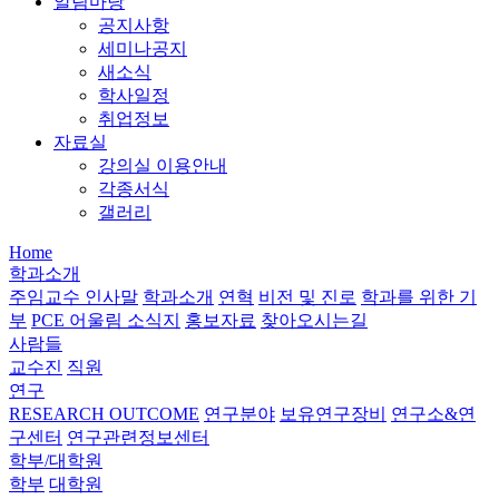
알림마당
공지사항
세미나공지
새소식
학사일정
취업정보
자료실
강의실 이용안내
각종서식
갤러리
Home
학과소개
주임교수 인사말
학과소개
연혁
비전 및 진로
학과를 위한 기
부
PCE 어울림 소식지
홍보자료
찾아오시는길
사람들
교수진
직원
연구
RESEARCH OUTCOME
연구분야
보유연구장비
연구소&연
구센터
연구관련정보센터
학부/대학원
학부
대학원