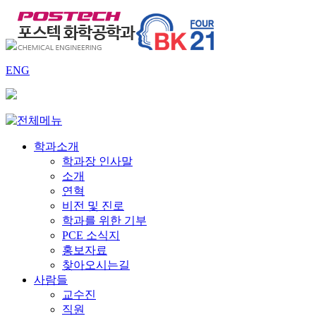
ENG
학과소개
학과장 인사말
소개
연혁
비전 및 진로
학과를 위한 기부
PCE 소식지
홍보자료
찾아오시는길
사람들
교수진
직원