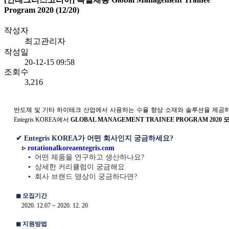
Program 2020 (12/20)
작성자
최고관리자
작성일
20-12-15 09:58
조회수
3,216
반도체
및
기타
하이테크
산업에서
사용하는
수율
향상
소재와
솔루션을
제공
Entegris KOREA
에서
GLOBAL MANAGEMENT TRAINEE PROGRAM 2020
✔
︎ Entegris KOREA
가
어떤
회사인지
궁금하세요
?
▹
rotationalkoreaentegris.com
▪︎
어떤
제품을
연구하고
생산하나요
?
▪︎
상세한
커리큘럼이
궁금해요
▪︎
회사
브랜드
영상이
궁금하다면
?
◼
︎
모집기간
2020. 12.07 ~ 2020. 12. 20
◼
︎
지원방법