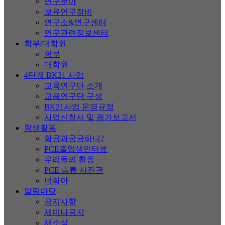
연구분야
보유연구장비
연구소&연구센터
연구관련정보센터
학부/대학원
학부
대학원
4단계 BK21 사업
교육연구단 소개
교육연구단 구성
BK21사업 운영규정
사업신청서 및 평가보고서
학생활동
화공과궁금하니?
PCE졸업생인터뷰
우리들의 활동
PCE 靑春 사진관
너화아
알림마당
공지사항
세미나공지
새소식