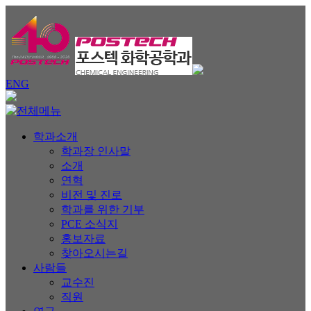
ENG
학과소개
학과장 인사말
소개
연혁
비전 및 진로
학과를 위한 기부
PCE 소식지
홍보자료
찾아오시는길
사람들
교수진
직원