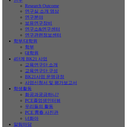
연구
Research Outcome
연구실 소개 영상
연구분야
보유연구장비
연구소&연구센터
연구관련정보센터
학부/대학원
학부
대학원
4단계 BK21 사업
교육연구단 소개
교육연구단 구성
BK21사업 운영규정
사업신청서 및 평가보고서
학생활동
화공과궁금하니?
PCE졸업생인터뷰
우리들의 활동
PCE 靑春 사진관
너화아
알림마당