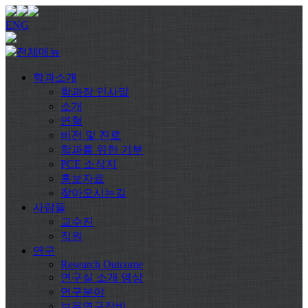
ENG
학과소개
학과장 인사말
소개
연혁
비전 및 진로
학과를 위한 기부
PCE 소식지
홍보자료
찾아오시는길
사람들
교수진
직원
연구
Research Outcome
연구실 소개 영상
연구분야
보유연구장비