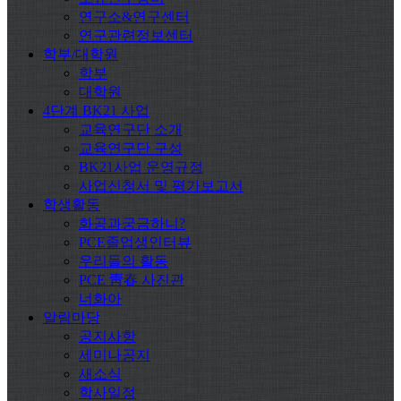
연구소&연구센터
연구관련정보센터
학부/대학원
학부
대학원
4단계 BK21 사업
교육연구단 소개
교육연구단 구성
BK21사업 운영규정
사업신청서 및 평가보고서
학생활동
화공과궁금하니?
PCE졸업생인터뷰
우리들의 활동
PCE 靑春 사진관
너화아
알림마당
공지사항
세미나공지
새소식
학사일정