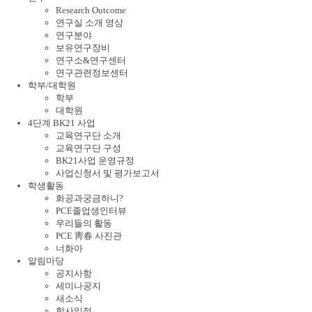
Research Outcome
연구실 소개 영상
연구분야
보유연구장비
연구소&연구센터
연구관련정보센터
학부/대학원
학부
대학원
4단계 BK21 사업
교육연구단 소개
교육연구단 구성
BK21사업 운영규정
사업신청서 및 평가보고서
학생활동
화공과궁금하니?
PCE졸업생인터뷰
우리들의 활동
PCE 靑春 사진관
너화아
알림마당
공지사항
세미나공지
새소식
학사일정