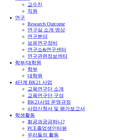
교수진
직원
연구
Research Outcome
연구실 소개 영상
연구분야
보유연구장비
연구소&연구센터
연구관련정보센터
학부/대학원
학부
대학원
4단계 BK21 사업
교육연구단 소개
교육연구단 구성
BK21사업 운영규정
사업신청서 및 평가보고서
학생활동
화공과궁금하니?
PCE졸업생인터뷰
우리들의 활동