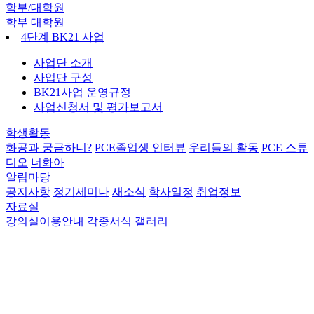
학부/대학원
학부
대학원
4단계 BK21 사업
사업단 소개
사업단 구성
BK21사업 운영규정
사업신청서 및 평가보고서
학생활동
화공과 궁금하니?
PCE졸업생 인터뷰
우리들의 활동
PCE 스튜
디오
너화아
알림마당
공지사항
정기세미나
새소식
학사일정
취업정보
자료실
강의실이용안내
각종서식
갤러리