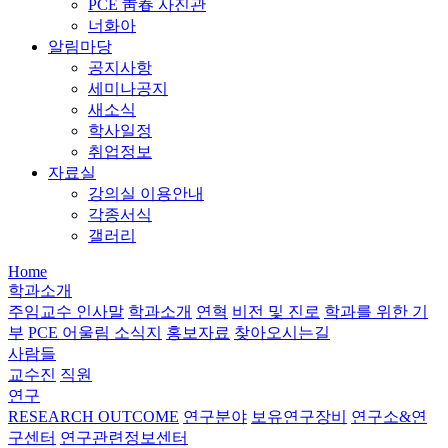
PCE 靑春 사진관
너화아
알림마당
공지사항
세미나공지
새소식
학사일정
취업정보
자료실
강의실 이용안내
각종서식
갤러리
Home
학과소개
주임교수 인사말
학과소개
연혁
비전 및 진로
학과를 위한 기
부
PCE 어울림 소식지
홍보자료
찾아오시는길
사람들
교수진
직원
연구
RESEARCH OUTCOME
연구분야
보유연구장비
연구소&연
구센터
연구관련정보센터