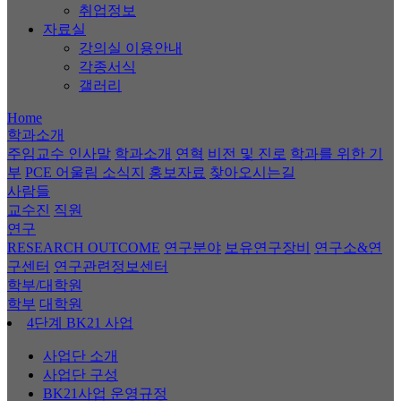
취업정보
자료실
강의실 이용안내
각종서식
갤러리
Home
학과소개
주임교수 인사말
학과소개
연혁
비전 및 진로
학과를 위한 기
부
PCE 어울림 소식지
홍보자료
찾아오시는길
사람들
교수진
직원
연구
RESEARCH OUTCOME
연구분야
보유연구장비
연구소&연
구센터
연구관련정보센터
학부/대학원
학부
대학원
4단계 BK21 사업
사업단 소개
사업단 구성
BK21사업 운영규정