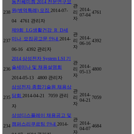
동진쎄미켐 2014 전문연구요
관
2014-
원(병역특례) 모집
2014-07-
238
리
4761
07-04
자
04
4761
관리자
제9회_LG생활건강_R_D세
관
2014-
미나_모집공고문 안내
2014-
237
리
4392
06-16
자
06-16
4392
관리자
2014 삼성전자 System LSI 기
관
2014-
술세미나 및 채용설명회
236
리
4800
05-13
자
2014-05-13
4800
관리자
삼성전자 종합기술원 채용상
관
2014-
담회
2014-04-21
7059
관리
235
리
7059
04-21
자
자
상성디스플레이 채용공고 및
관
2014-
캠퍼스리쿠르팅 안내
2014-
234
리
4684
04-07
자