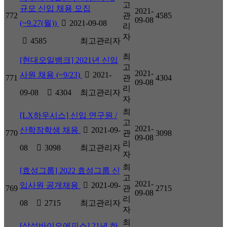
고
규모 신입 채용 모집
2021-
772
관
4585
09-08
(~9.27(월))
2021-09-08
리
자
4585
최고관리자
최
[현대오일뱅크] 2021년 신입
고
2021-
사원 채용 (~9/23)
2021-
771
관
4304
09-08
리
09-08
4304
최고관리자
자
최
[LX하우시스] 신입 연구원 /
고
2021-
산학장학생 채용
2021-09-
770
관
3098
09-08
리
08
3098
최고관리자
자
최
[효성그룹] 2022 효성그룹 신
고
2021-
입사원 공개채용
2021-09-
769
관
2715
09-08
리
08
2715
최고관리자
자
최
[삼성바이오에피스] 21년 하