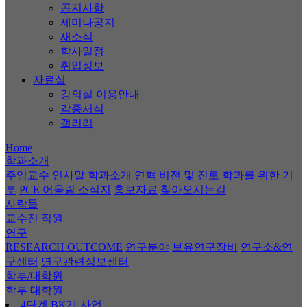
공지사항
세미나공지
새소식
학사일정
취업정보
자료실
강의실 이용안내
각종서식
갤러리
Home
학과소개
주임교수 인사말
학과소개
연혁
비전 및 진로
학과를 위한 기
부
PCE 어울림 소식지
홍보자료
찾아오시는길
사람들
교수진
직원
연구
RESEARCH OUTCOME
연구분야
보유연구장비
연구소&연
구센터
연구관련정보센터
학부/대학원
학부
대학원
4단계 BK21 사업