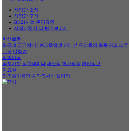
사업단 소개
사업단 구성
BK21사업 운영규정
사업신청서 및 평가보고서
학생활동
화공과 궁금하니?
PCE졸업생 인터뷰
우리들의 활동
PCE 스튜
디오
너화아
알림마당
공지사항
정기세미나
새소식
학사일정
취업정보
자료실
강의실이용안내
각종서식
갤러리