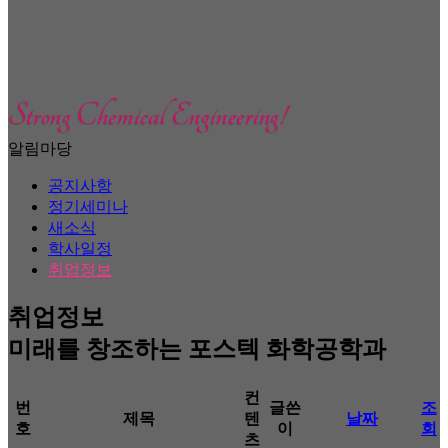
알림마당
공지사항
정기세미나
새소식
학사일정
취업정보
취업정보
미래를 창조하는 포스텍 화학공학과
컨
번
글쓴
조
제목
텐
날짜
호
이
회
츠