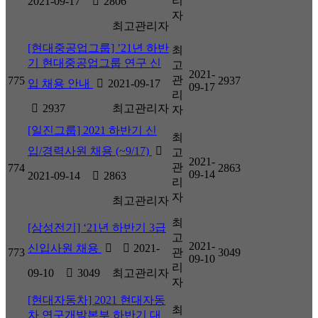
리
2021-09-17
2806
자
최고관리자
[현대중공업그룹] ’21년 하반
최
기 현대중공업그룹 연구 신
고
2021-
관
775
2937
입 채용 안내
2021-09-17
09-17
리
2937
최고관리자
자
[일진그룹] 2021 하반기 신
최
입/경력사원 채용 (~9/17)
고
2021-
관
774
2863
09-14
2021-09-14
2863
리
자
최고관리자
최
[삼성전기] ‘21년 하반기 3급
고
2021-
신입사원 채용
2021-
773
관
3049
09-10
리
09-10
3049
최고관리자
자
[현대자동차] 2021 현대자동
최
차 연구개발본부 하반기 대