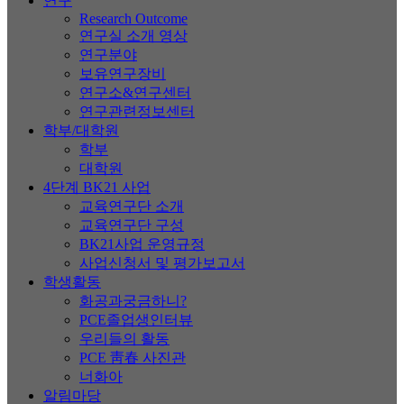
연구
Research Outcome
연구실 소개 영상
연구분야
보유연구장비
연구소&연구센터
연구관련정보센터
학부/대학원
학부
대학원
4단계 BK21 사업
교육연구단 소개
교육연구단 구성
BK21사업 운영규정
사업신청서 및 평가보고서
학생활동
화공과궁금하니?
PCE졸업생인터뷰
우리들의 활동
PCE 靑春 사진관
너화아
알림마당