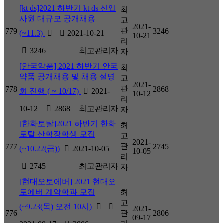
[kt ds]2021 하반기 kt ds 신입
최
사원 대규모 공개채용
고
2021-
관
779
3246
(~11.3)
2021-10-21
10-21
리
3246
최고관리자
자
[안국약품] 2021 하반기 안국
최
약품 공개채용 및 채용 설명
고
2021-
관
778
2868
회 진행 ( ~ 10/17)
2021-
10-12
리
10-12
2868
최고관리자
자
[한화토탈]2021 하반기 한화
최
토탈 산학장학생 모집
고
2021-
관
777
2745
(~10.22(금))
2021-10-05
10-05
리
2745
최고관리자
자
[현대오토에버] 2021 현대오
토에버 계약학과 모집
최
고
(~9.23(목) 오전 10시)
2021-
776
관
2806
09-17