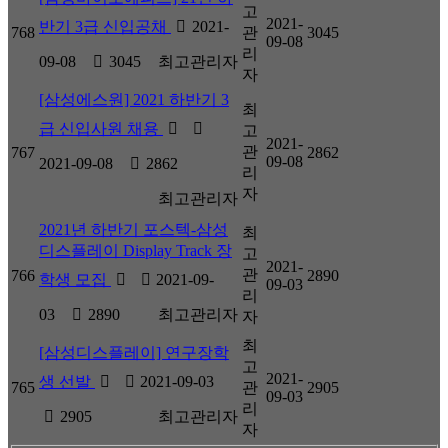
고
2021-
반기 3급 신입공채
2021-
768
관
3045
09-08
리
09-08
3045
최고관리자
자
[삼성에스원] 2021 하반기 3
최
급 신입사원 채용
고
2021-
관
767
2862
09-08
2021-09-08
2862
리
자
최고관리자
2021년 하반기 포스텍-삼성
최
디스플레이 Display Track 장
고
2021-
관
766
2890
학생 모집
2021-09-
09-03
리
03
2890
최고관리자
자
최
[삼성디스플레이] 연구장학
고
2021-
생 선발
2021-09-03
765
관
2905
09-03
리
2905
최고관리자
자