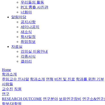
우리들의 활동
PCE 靑春 사진관
너화아
알림마당
공지사항
세미나공지
새소식
학사일정
취업정보
자료실
강의실 이용안내
각종서식
갤러리
Home
학과소개
주임교수 인사말
학과소개
연혁
비전 및 진로
학과를 위한 기부
사람들
교수진
직원
연구
RESEARCH OUTCOME
연구분야
보유연구장비
연구소&연구
학부/대학원