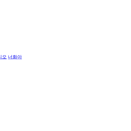
디오
너화아