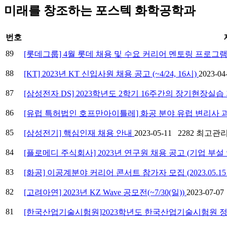
미래를 창조하는 포스텍 화학공학과
번호
89
[롯데그룹] 4월 롯데 채용 및 수요 커리어 멘토링 프로그
88
[KT] 2023년 KT 신입사원 채용 공고 (~4/24, 16시)
2023-0
87
[삼성전자 DS] 2023학년도 2학기 16주간의 장기현장실습 지
86
[유럽 특허법인 호프만아이틀레] 화공 분야 유럽 변리사 과정 
85
[삼성전기] 핵심인재 채용 안내
2023-05-11
2282
최고관
84
[플로메디 주식회사] 2023년 연구원 채용 공고 (기업 부
83
[화공] 이공계분야 커리어 콘서트 참가자 모집 (2023.05.15
82
[고려아연] 2023년 KZ Wave 공모전(~7/30(일))
2023-07-0
81
[한국산업기술시험원]2023학년도 한국산업기술시험원 정규