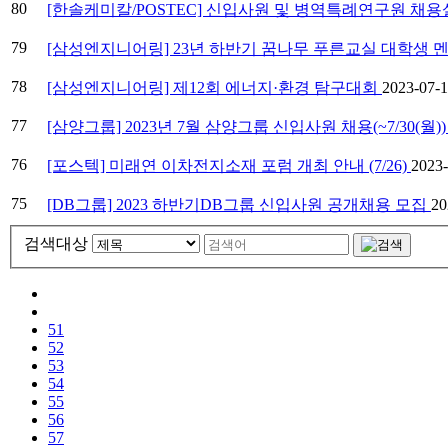
80
[한솔케미칼/POSTEC] 신입사원 및 병역특례연구원 채용설명
79
[삼성엔지니어링] 23년 하반기 꿈나무 푸른교실 대학생 
78
[삼성엔지니어링] 제12회 에너지·환경 탐구대회
2023-07
77
[삼양그룹] 2023년 7월 삼양그룹 신입사원 채용(~7/30(월)
76
[포스텍] 미래연 이차전지소재 포럼 개최 안내 (7/26)
2023
75
[DB그룹] 2023 하반기DB그룹 신입사원 공개채용 모집
2
검색대상
51
52
53
54
55
56
57