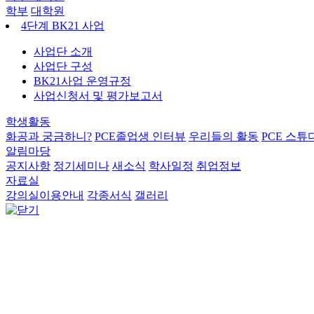
학부
대학원
4단계 BK21 사업
사업단 소개
사업단 구성
BK21사업 운영규정
사업신청서 및 평가보고서
학생활동
화공과 궁금하니?
PCE졸업생 인터뷰
우리들의 활동
PCE 스튜
알림마당
공지사항
정기세미나
새소식
학사일정
취업정보
자료실
강의실이용안내
각종서식
갤러리