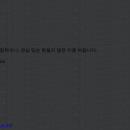
집하오니, 관심 있는 분들의 많은 지원 바랍니다.
ion
ac.kr
)