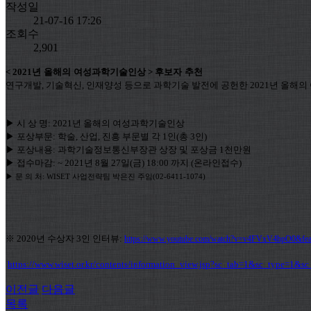
작성일
21-07-16 17:26
조회수
2,901
< 2021
년
올해의
여성과학기술인상
>
후보자
추천
연구개발
,
기술혁신
,
인재양성
등으로
과학기술
발전에
공헌한
2021년 올해
▶
시
상
명
: 2021
년
올해의
여성과학기술인상
▶
포상부문
:
학술
,
산업
,
진흥
부문별
각
1
인
(
총
3
인
)
▶
포상내용
:
과학기술정보통신부장관
상장
및
포상금
1
천만원
▶
접수마감
: ~ 2021
년
8
월
27
일
(
금
) 18:00
까지
(
온라인접수
)
▶ 문 의 처: WISET 사업전략팀 박은진 주임(02-6411-1074)
※ 2020년 수상자 3인 인터뷰:
https://www.youtube.com/watch?v=v4FVxV4hpO0&feat
https://www.wiset.or.kr/contents/information_view.jsp?sc_tab=1&sc_type
이전글
다음글
목록