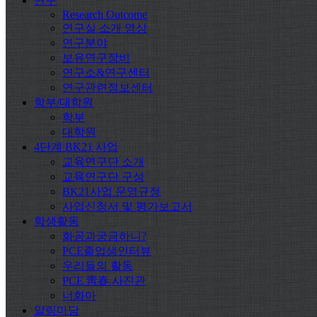
연구
Research Outcome
연구실 소개 영상
연구분야
보유연구장비
연구소&연구센터
연구관련정보센터
학부/대학원
학부
대학원
4단계 BK21 사업
교육연구단 소개
교육연구단 구성
BK21사업 운영규정
사업신청서 및 평가보고서
학생활동
화공과궁금하니?
PCE졸업생인터뷰
우리들의 활동
PCE 靑春 사진관
너화아
알림마당