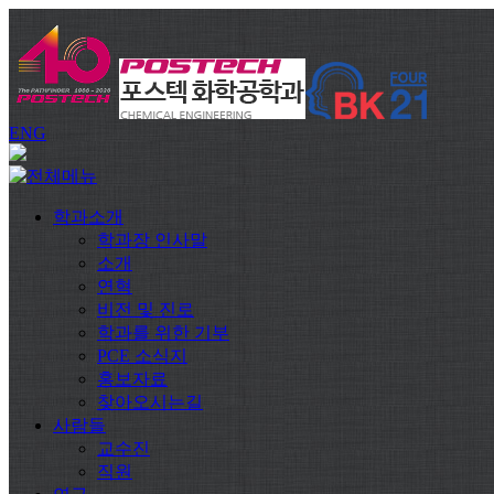
ENG
학과소개
학과장 인사말
소개
연혁
비전 및 진로
학과를 위한 기부
PCE 소식지
홍보자료
찾아오시는길
사람들
교수진
직원