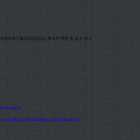
의 여성과학기술인상(장관상) 후보자 추천 및 접수 공고
ure=youtu.be
=1&sc_page=1&pk_seq=35134&sc_cond=1&page=1