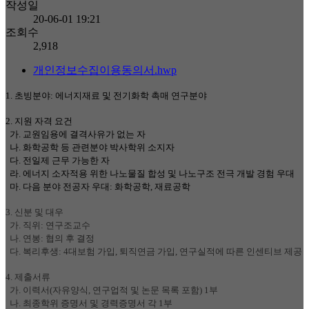
작성일
20-06-01 19:21
조회수
2,918
개인정보수집이용동의서.hwp
1. 초빙분야: 에너지재료 및 전기화학 촉매 연구분야
2. 지원 자격 요건
가. 교원임용에 결격사유가 없는 자
나. 화학공학 등 관련분야 박사학위 소지자
다. 전일제 근무 가능한 자
라. 에너지 소자적용 ​위한 나노물질 합성 및 나노구조 전극 개발 경험 우대
마. 다음 분야 전공자 우대: 화학공학, 재료공학
3.
신분 및 대우
가. 직위: 연구조교수
나. 연봉: 협의 후 결정
다. 복리후생: 4대보험 가입, 퇴직연금 가입, 연구실적에 따른 인센티브 제공
4.
제출서류
가. 이력서(자유양식, 연구업적 및 논문 목록 포함) 1부
나. 최종학위 증명서 및 경력증명서 각 1부