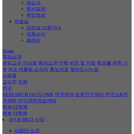
새소식
학사일정
취업정보
자료실
강의실 이용안내
각종서식
갤러리
Home
학과소개
주임교수 인사말
학과소개
연혁
비전 및 진로
학과를 위한 기
부
PCE 어울림 소식지
홍보자료
찾아오시는길
사람들
교수진
직원
연구
RESEARCH OUTCOME
연구분야
보유연구장비
연구소&연
구센터
연구관련정보센터
학부/대학원
학부
대학원
4단계 BK21 사업
사업단 소개