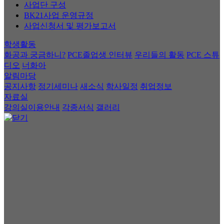
사업단 구성
BK21사업 운영규정
사업신청서 및 평가보고서
학생활동
화공과 궁금하니?
PCE졸업생 인터뷰
우리들의 활동
PCE 스튜
디오
너화아
알림마당
공지사항
정기세미나
새소식
학사일정
취업정보
자료실
강의실이용안내
각종서식
갤러리