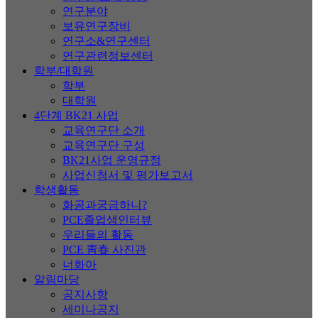
연구분야
보유연구장비
연구소&연구센터
연구관련정보센터
학부/대학원
학부
대학원
4단계 BK21 사업
교육연구단 소개
교육연구단 구성
BK21사업 운영규정
사업신청서 및 평가보고서
학생활동
화공과궁금하니?
PCE졸업생인터뷰
우리들의 활동
PCE 靑春 사진관
너화아
알림마당
공지사항
세미나공지