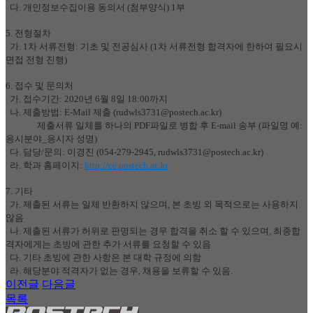
다. 개인정보수집이용 동의서 (첨부양식) 1부
5.
전형절차
가. 1차 서류전형: 기초 및 전공심사 (1차 서류전형 합격자에 한하여 필요시
면접 전형 진행)
6.
접수 및 문의처
가. 접수기간: 2020년 6월 8일 18:00까지
나. 제출방법: E-Mail 제출 (
rudwls3731@postech.ac.kr
)
제출서류 일체를 하나의 PDF파일로 병합 후 E-mail 송부 (파일명 예:
응시분야_응시자 성명)
다. 담당/문의: 이경진 (054-279-2945,
rudwls3731@postech.ac.kr
)
라. 학과 홈페이지:
http://ce.postech.ac.kr
7.
기타
가. 제출된 서류는 일체 반환하지 않으며, 본 초빙 외 목적으로는 사용하지
않음
나. 제출된 서류가 허위로 판명되는 경우 합격을 취소 할 수 있으며, 최종합
격자에게는 초빙에 관한 추가 서류를 요청할 수 있음
다. 기타 초빙에 관한 사항은 본 대학 규정에 의함
라. 해당분야 적격자가 없는 경우, 채용을 보류할 수 있음.
이전글
다음글
목록