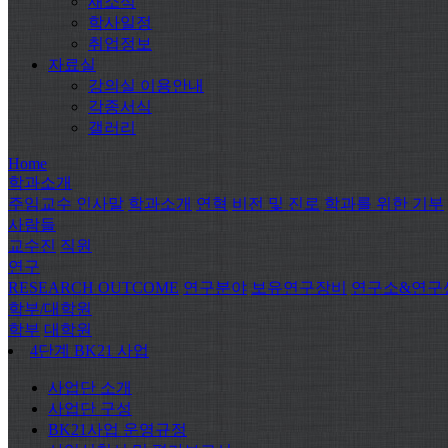
새소식
학사일정
취업정보
자료실
강의실 이용안내
각종서식
갤러리
Home
학과소개
주임교수 인사말
학과소개
연혁
비전 및 진로
학과를 위한 기부
사람들
교수진
직원
연구
RESEARCH OUTCOME
연구분야
보유연구장비
연구소&연구
학부/대학원
학부
대학원
4단계 BK21 사업
사업단 소개
사업단 구성
BK21사업 운영규정