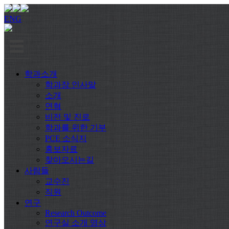
ENG
학과소개
학과장 인사말
소개
연혁
비전 및 진로
학과를 위한 기부
PCE 소식지
홍보자료
찾아오시는길
사람들
교수진
직원
연구
Research Outcome
연구실 소개 영상