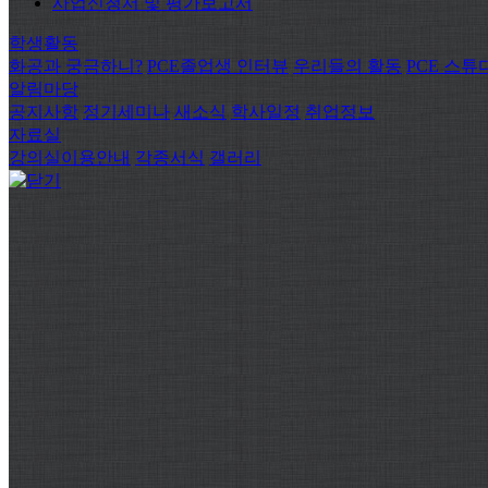
사업신청서 및 평가보고서
학생활동
화공과 궁금하니?
PCE졸업생 인터뷰
우리들의 활동
PCE 스튜
알림마당
공지사항
정기세미나
새소식
학사일정
취업정보
자료실
강의실이용안내
각종서식
갤러리