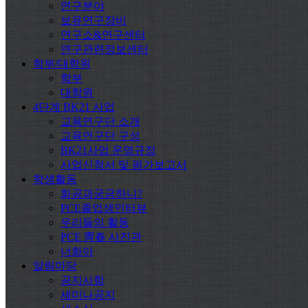
연구분야
보유연구장비
연구소&연구센터
연구관련정보센터
학부/대학원
학부
대학원
4단계 BK21 사업
교육연구단 소개
교육연구단 구성
BK21사업 운영규정
사업신청서 및 평가보고서
학생활동
화공과궁금하니?
PCE졸업생인터뷰
우리들의 활동
PCE 靑春 사진관
너화아
알림마당
공지사항
세미나공지