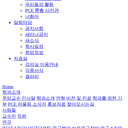
우리들의 활동
PCE 靑春 사진관
너화아
알림마당
공지사항
세미나공지
새소식
학사일정
취업정보
자료실
강의실 이용안내
각종서식
갤러리
Home
학과소개
주임교수 인사말
학과소개
연혁
비전 및 진로
학과를 위한 기
부
PCE 어울림 소식지
홍보자료
찾아오시는길
사람들
교수진
직원
연구