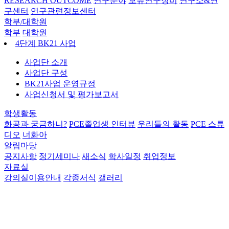
RESEARCH OUTCOME
연구분야
보유연구장비
연구소&연
구센터
연구관련정보센터
학부/대학원
학부
대학원
4단계 BK21 사업
사업단 소개
사업단 구성
BK21사업 운영규정
사업신청서 및 평가보고서
학생활동
화공과 궁금하니?
PCE졸업생 인터뷰
우리들의 활동
PCE 스튜
디오
너화아
알림마당
공지사항
정기세미나
새소식
학사일정
취업정보
자료실
강의실이용안내
각종서식
갤러리