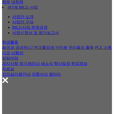
학부
대학원
4단계 BK21 사업
사업단 소개
사업단 구성
BK21사업 운영규정
사업신청서 및 평가보고서
학생활동
화공과 궁금하니?
PCE졸업생 인터뷰
우리들의 활동
PCE 스튜
디오
너화아
알림마당
공지사항
정기세미나
새소식
학사일정
취업정보
자료실
강의실이용안내
각종서식
갤러리