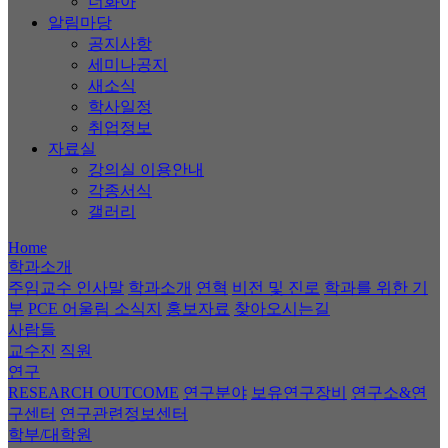
너화아
알림마당
공지사항
세미나공지
새소식
학사일정
취업정보
자료실
강의실 이용안내
각종서식
갤러리
Home
학과소개
주임교수 인사말
학과소개
연혁
비전 및 진로
학과를 위한 기
부
PCE 어울림 소식지
홍보자료
찾아오시는길
사람들
교수진
직원
연구
RESEARCH OUTCOME
연구분야
보유연구장비
연구소&연
구센터
연구관련정보센터
학부/대학원