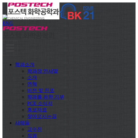
ENG
학과소개
학과장 인사말
소개
연혁
비전 및 진로
학과를 위한 기부
PCE 소식지
홍보자료
찾아오시는길
사람들
교수진
직원