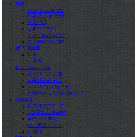
연구
Research Outcome
연구실 소개 영상
연구분야
보유연구장비
연구소&연구센터
연구관련정보센터
학부/대학원
학부
대학원
4단계 BK21 사업
교육연구단 소개
교육연구단 구성
BK21사업 운영규정
사업신청서 및 평가보고서
학생활동
화공과궁금하니?
PCE졸업생인터뷰
우리들의 활동
PCE 靑春 사진관
너화아