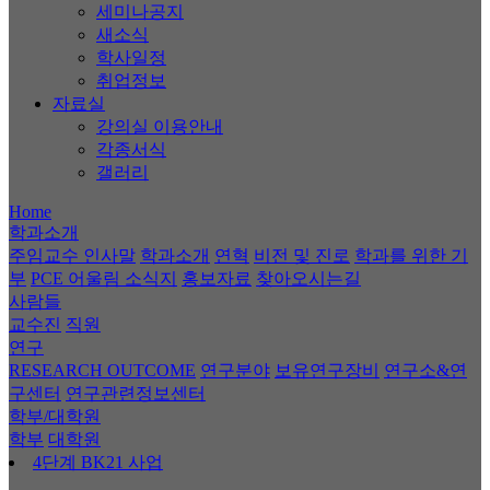
세미나공지
새소식
학사일정
취업정보
자료실
강의실 이용안내
각종서식
갤러리
Home
학과소개
주임교수 인사말
학과소개
연혁
비전 및 진로
학과를 위한 기
부
PCE 어울림 소식지
홍보자료
찾아오시는길
사람들
교수진
직원
연구
RESEARCH OUTCOME
연구분야
보유연구장비
연구소&연
구센터
연구관련정보센터
학부/대학원
학부
대학원
4단계 BK21 사업