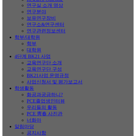
연구실 소개 영상
연구분야
보유연구장비
연구소&연구센터
연구관련정보센터
학부/대학원
학부
대학원
4단계 BK21 사업
교육연구단 소개
교육연구단 구성
BK21사업 운영규정
사업신청서 및 평가보고서
학생활동
화공과궁금하니?
PCE졸업생인터뷰
우리들의 활동
PCE 靑春 사진관
너화아
알림마당
공지사항