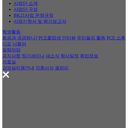
사업단 소개
사업단 구성
BK21사업 운영규정
사업신청서 및 평가보고서
학생활동
화공과 궁금하니?
PCE졸업생 인터뷰
우리들의 활동
PCE 스튜
디오
너화아
알림마당
공지사항
정기세미나
새소식
학사일정
취업정보
자료실
강의실이용안내
각종서식
갤러리