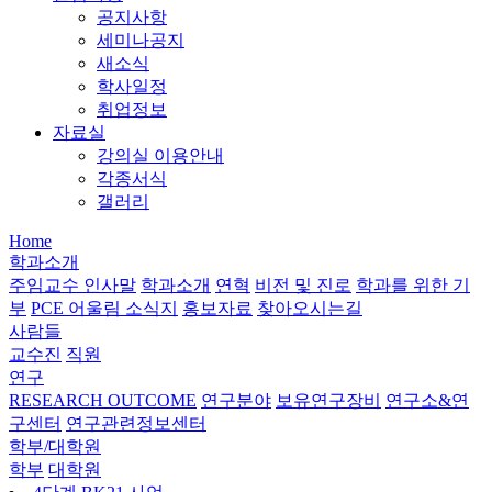
공지사항
세미나공지
새소식
학사일정
취업정보
자료실
강의실 이용안내
각종서식
갤러리
Home
학과소개
주임교수 인사말
학과소개
연혁
비전 및 진로
학과를 위한 기
부
PCE 어울림 소식지
홍보자료
찾아오시는길
사람들
교수진
직원
연구
RESEARCH OUTCOME
연구분야
보유연구장비
연구소&연
구센터
연구관련정보센터
학부/대학원
학부
대학원