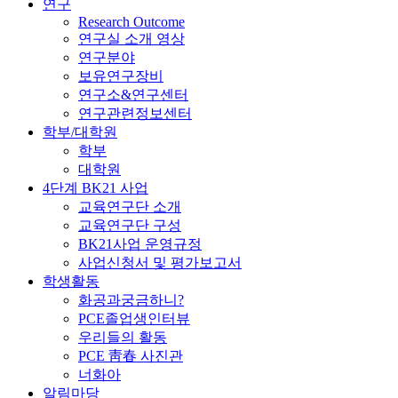
연구
Research Outcome
연구실 소개 영상
연구분야
보유연구장비
연구소&연구센터
연구관련정보센터
학부/대학원
학부
대학원
4단계 BK21 사업
교육연구단 소개
교육연구단 구성
BK21사업 운영규정
사업신청서 및 평가보고서
학생활동
화공과궁금하니?
PCE졸업생인터뷰
우리들의 활동
PCE 靑春 사진관
너화아
알림마당