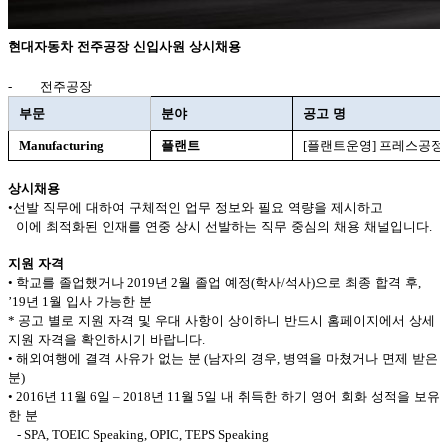
현대자동차
전주공장
신입사원
상시채용
-
전주공장
부문
분야
공고
명
Manufacturing
플랜트
[
플랜트운영
]
프레스공정
상시채용
•
선발
직무에
대하여
구체적인
업무
정보와
필요
역량을
제시하고
이에
최적화된
인재를
연중
상시
선발하는
직무
중심의
채용
채널입니다
.
지원
자격
•
학교를
졸업했거나
2019
년
2
월
졸업
예정
(
학사
/
석사
)
으로
최종
합격
후
,
’19
년
1
월
입사
가능한
분
*
공고
별로
지원
자격
및
우대
사항이
상이하니
반드시
홈페이지에서
상세
지원
자격을
확인하시기
바랍니다
.
•
해외여행에
결격
사유가
없는
분
(
남자의
경우
,
병역을
마쳤거나
면제
받은
분
)
• 2016
년
11
월
6
일
– 2018
년
11
월
5
일
내
취득한
하기
영어
회화
성적을
보유
한
분
- SPA, TOEIC Speaking, OPIC, TEPS Speaking