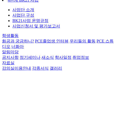
4단계 BK21 사업
사업단 소개
사업단 구성
BK21사업 운영규정
사업신청서 및 평가보고서
학생활동
화공과 궁금하니?
PCE졸업생 인터뷰
우리들의 활동
PCE 스튜
디오
너화아
알림마당
공지사항
정기세미나
새소식
학사일정
취업정보
자료실
강의실이용안내
각종서식
갤러리