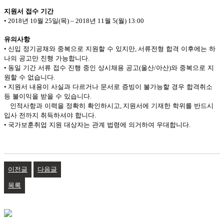
지원서
접수
기간
• 2018
년
10
월
25
일
(
목
) – 2018
년
11
월
5(
월
) 13:00
유의사항
•
신입
정기공채와
중복으로
지원할
수
있지만
,
서류전형
합격
이후에는
하
나의
공고만
진행
가능합니다
.
•
동일
기간
서류
접수
진행
중인
상시채용
공고
(
울산
/
아산
)
와
중복으로
지
원할
수
없습니다
.
•
지원서
내용이
사실과
다르거나
문서로
증빙이
불가능할
경우
합격취소
등
불이익을
받을
수
있습니다
.
인적사항과
이력을
정확히
확인하시고
,
지원서에
기재한
학위를
반드시
입사
전까지
취득하셔야
합니다
.
•
국가보훈취업
지원
대상자는
관계
법령에
의거하여
우대합니다
.
이전글
다음글
목록