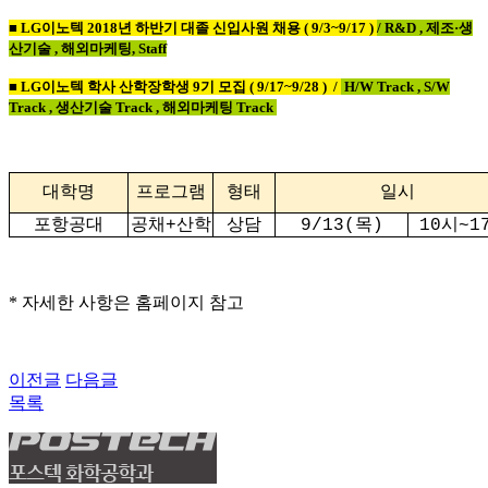
■
LG
이노텍
2018
년 하반기 대졸 신입사원 채용
( 9/3~9/17 )
/ R&D ,
제조·생
산기술
,
해외마케팅
, Staff
■
LG
이노텍 학사 산학장학생
9
기 모집
( 9/17~9/28 ) /
H/W Track , S/W
Track ,
생산기술
Track ,
해외마케팅
Track
대학명
프로그램
형태
일시
포항공대
공채
산학
상담
목
시
+
9/13(
)
10
~1
* 자세한 사항은 홈페이지 참고
이전글
다음글
목록