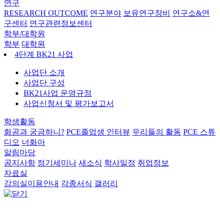
연구
RESEARCH OUTCOME
연구분야
보유연구장비
연구소&연
구센터
연구관련정보센터
학부/대학원
학부
대학원
4단계 BK21 사업
사업단 소개
사업단 구성
BK21사업 운영규정
사업신청서 및 평가보고서
학생활동
화공과 궁금하니?
PCE졸업생 인터뷰
우리들의 활동
PCE 스튜
디오
너화아
알림마당
공지사항
정기세미나
새소식
학사일정
취업정보
자료실
강의실이용안내
각종서식
갤러리