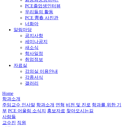
PCE졸업생인터뷰
우리들의 활동
PCE 靑春 사진관
너화아
알림마당
공지사항
세미나공지
새소식
학사일정
취업정보
자료실
강의실 이용안내
각종서식
갤러리
Home
학과소개
주임교수 인사말
학과소개
연혁
비전 및 진로
학과를 위한 기
부
PCE 어울림 소식지
홍보자료
찾아오시는길
사람들
교수진
직원