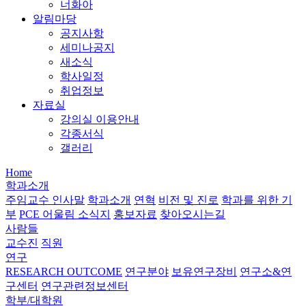
너화아
알림마당
공지사항
세미나공지
새소식
학사일정
취업정보
자료실
강의실 이용안내
각종서식
갤러리
Home
학과소개
주임교수 인사말
학과소개
연혁
비전 및 진로
학과를 위한 기
부
PCE 어울림 소식지
홍보자료
찾아오시는길
사람들
교수진
직원
연구
RESEARCH OUTCOME
연구분야
보유연구장비
연구소&연
구센터
연구관련정보센터
학부/대학원