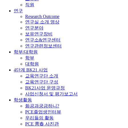
직원
연구
Research Outcome
연구실 소개 영상
연구분야
보유연구장비
연구소&연구센터
연구관련정보센터
학부/대학원
학부
대학원
4단계 BK21 사업
교육연구단 소개
교육연구단 구성
BK21사업 운영규정
사업신청서 및 평가보고서
학생활동
화공과궁금하니?
PCE졸업생인터뷰
우리들의 활동
PCE 靑春 사진관