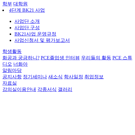
학부
대학원
4단계 BK21 사업
사업단 소개
사업단 구성
BK21사업 운영규정
사업신청서 및 평가보고서
학생활동
화공과 궁금하니?
PCE졸업생 인터뷰
우리들의 활동
PCE 스튜
디오
너화아
알림마당
공지사항
정기세미나
새소식
학사일정
취업정보
자료실
강의실이용안내
각종서식
갤러리