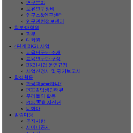
연구분야
보유연구장비
연구소&연구센터
연구관련정보센터
학부/대학원
학부
대학원
4단계 BK21 사업
교육연구단 소개
교육연구단 구성
BK21사업 운영규정
사업신청서 및 평가보고서
학생활동
화공과궁금하니?
PCE졸업생인터뷰
우리들의 활동
PCE 靑春 사진관
너화아
알림마당
공지사항
세미나공지