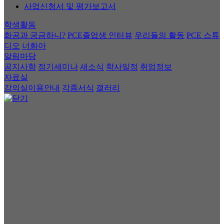
사업신청서 및 평가보고서
학생활동
화공과 궁금하니?
PCE졸업생 인터뷰
우리들의 활동
PCE 스튜
디오
너화아
알림마당
공지사항
정기세미나
새소식
학사일정
취업정보
자료실
강의실이용안내
각종서식
갤러리