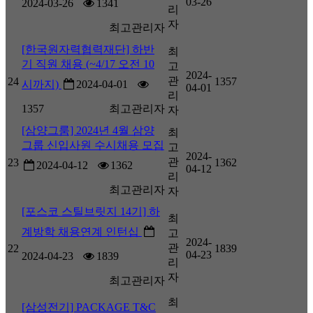
03-26
2024-03-26
1341
리
자
최고관리자
[한국원자력협력재단] 하반
최
기 직원 채용 (~4/17 오전 10
고
2024-
관
24
1357
시까지)
2024-04-01
04-01
리
1357
최고관리자
자
[삼양그룸] 2024년 4월 삼양
최
그룹 신입사원 수시채용 모집
고
2024-
관
23
1362
2024-04-12
1362
04-12
리
최고관리자
자
[포스코 스틸브릿지 14기] 하
최
계방학 채용연계 인턴십
고
2024-
관
22
1839
04-23
2024-04-23
1839
리
자
최고관리자
최
[삼성전기] PACKAGE T&C