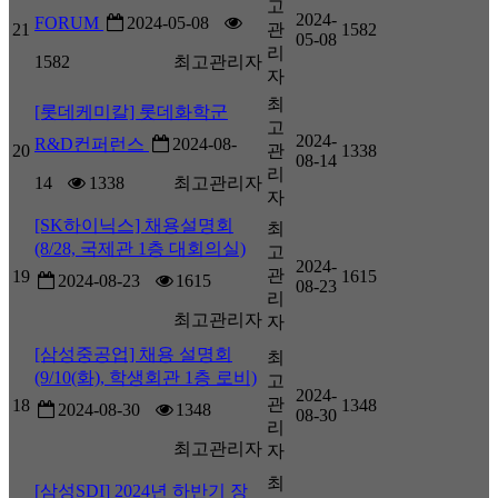
고
2024-
FORUM
2024-05-08
21
관
1582
05-08
리
1582
최고관리자
자
최
[롯데케미칼] 롯데화학군
고
2024-
R&D컨퍼런스
2024-08-
20
관
1338
08-14
리
14
1338
최고관리자
자
[SK하이닉스] 채용설명회
최
(8/28, 국제관 1층 대회의실)
고
2024-
관
19
1615
2024-08-23
1615
08-23
리
최고관리자
자
[삼성중공업] 채용 설명회
최
(9/10(화), 학생회관 1층 로비)
고
2024-
관
18
1348
2024-08-30
1348
08-30
리
최고관리자
자
최
[삼성SDI] 2024년 하반기 장