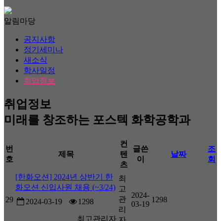
알림마당
공지사항
정기세미나
새소식
학사일정
취업정보
취업정보
미래를 창조하는 포스텍 화학공학과
컨
번
글쓴
조
제목
텐
날짜
호
이
회
츠
[한화오션] 2024년 상반기 한
최
화오션 신입사원 채용 (~3/24)
고
2024-
관
29
1298
2024-03-19
1298
03-19
리
최고관리자
자