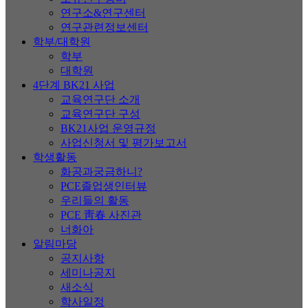
연구소&연구센터
연구관련정보센터
학부/대학원
학부
대학원
4단계 BK21 사업
교육연구단 소개
교육연구단 구성
BK21사업 운영규정
사업신청서 및 평가보고서
학생활동
화공과궁금하니?
PCE졸업생인터뷰
우리들의 활동
PCE 靑春 사진관
너화아
알림마당
공지사항
세미나공지
새소식
학사일정