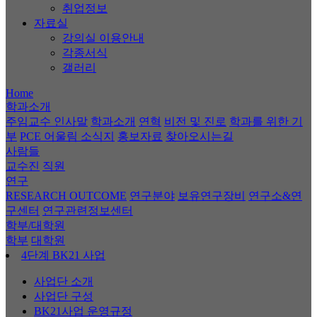
취업정보
자료실
강의실 이용안내
각종서식
갤러리
Home
학과소개
주임교수 인사말
학과소개
연혁
비전 및 진로
학과를 위한 기
부
PCE 어울림 소식지
홍보자료
찾아오시는길
사람들
교수진
직원
연구
RESEARCH OUTCOME
연구분야
보유연구장비
연구소&연
구센터
연구관련정보센터
학부/대학원
학부
대학원
4단계 BK21 사업
사업단 소개
사업단 구성
BK21사업 운영규정