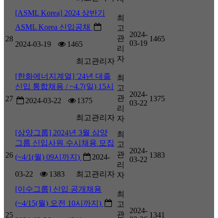
[ASML Korea] 2024 상반기
최
ASML Korea 신입공채
고
2024-
관
28
1465
03-19
2024-03-19
1465
리
자
최고관리자
[한화에너지계열] '24년 대졸
최
신입 통합채용 / ~4.7(일) 15시
고
2024-
관
27
1375
2024-03-22
1375
03-22
리
최고관리자
자
[삼양그룹] 2024년 3월 삼양
최
그룹 신입사원 수시채용 모집
고
2024-
관
26
1383
(~4/1(월) 09시까지)
2024-
03-22
리
03-22
1383
최고관리자
자
[이수그룹] 신입 공개채용
최
(~4/15(월) 오전 10시까지)
고
2024-
관
25
1341