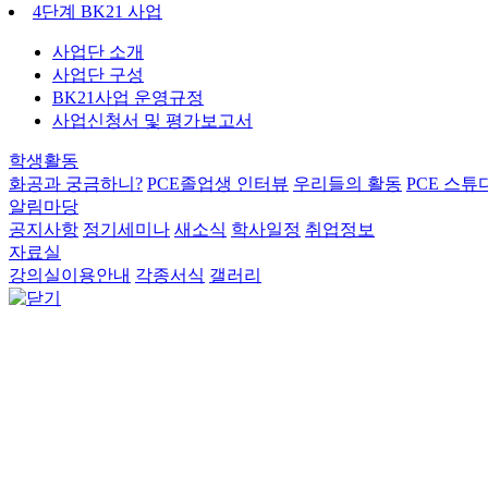
4단계 BK21 사업
사업단 소개
사업단 구성
BK21사업 운영규정
사업신청서 및 평가보고서
학생활동
화공과 궁금하니?
PCE졸업생 인터뷰
우리들의 활동
PCE 스튜
알림마당
공지사항
정기세미나
새소식
학사일정
취업정보
자료실
강의실이용안내
각종서식
갤러리