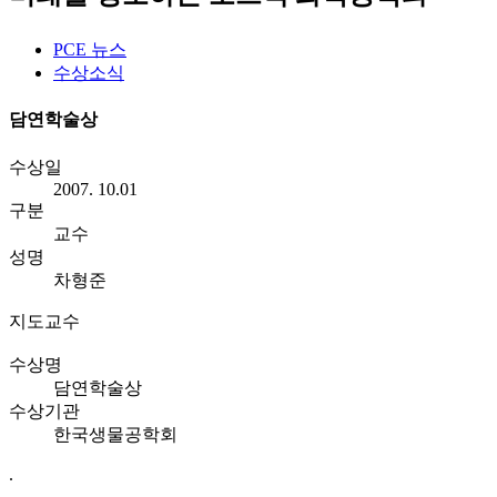
PCE 뉴스
수상소식
담연학술상
수상일
2007. 10.01
구분
교수
성명
차형준
지도교수
수상명
담연학술상
수상기관
한국생물공학회
.