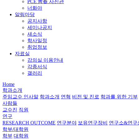
PCE 靑春 사진관
너화아
알림마당
공지사항
세미나공지
새소식
학사일정
취업정보
자료실
강의실 이용안내
각종서식
갤러리
Home
학과소개
주임교수 인사말
학과소개
연혁
비전 및 진로
학과를 위한 기부
사람들
교수진
직원
연구
RESEARCH OUTCOME
연구분야
보유연구장비
연구소&연구
학부/대학원
학부
대학원