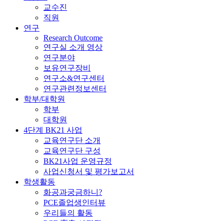
교수진
직원
연구
Research Outcome
연구실 소개 영상
연구분야
보유연구장비
연구소&연구센터
연구관련정보센터
학부/대학원
학부
대학원
4단계 BK21 사업
교육연구단 소개
교육연구단 구성
BK21사업 운영규정
사업신청서 및 평가보고서
학생활동
화공과궁금하니?
PCE졸업생인터뷰
우리들의 활동