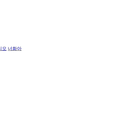
디오
너화아