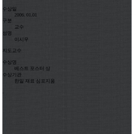
수상일
2006. 01.01
구분
교수
성명
이시우
지도교수
수상명
베스트 포스터 상
수상기관
한일 재료 심포지움
.