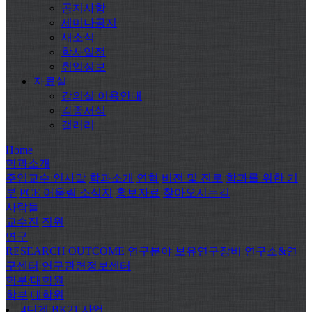
공지사항
세미나공지
새소식
학사일정
취업정보
자료실
강의실 이용안내
각종서식
갤러리
Home
학과소개
주임교수 인사말
학과소개
연혁
비전 및 진로
학과를 위한 기
부
PCE 어울림 소식지
홍보자료
찾아오시는길
사람들
교수진
직원
연구
RESEARCH OUTCOME
연구분야
보유연구장비
연구소&연
구센터
연구관련정보센터
학부/대학원
학부
대학원
4단계 BK21 사업