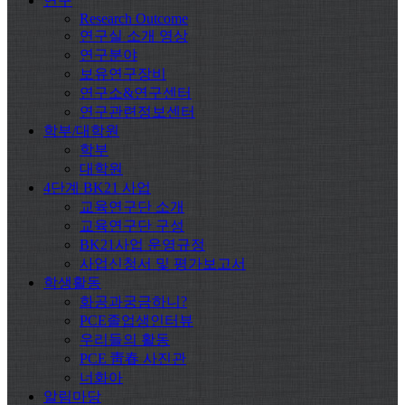
연구
Research Outcome
연구실 소개 영상
연구분야
보유연구장비
연구소&연구센터
연구관련정보센터
학부/대학원
학부
대학원
4단계 BK21 사업
교육연구단 소개
교육연구단 구성
BK21사업 운영규정
사업신청서 및 평가보고서
학생활동
화공과궁금하니?
PCE졸업생인터뷰
우리들의 활동
PCE 靑春 사진관
너화아
알림마당