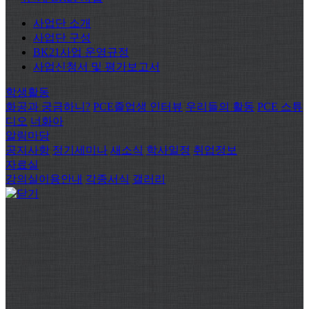
사업단 소개
사업단 구성
BK21사업 운영규정
사업신청서 및 평가보고서
학생활동
화공과 궁금하니?
PCE졸업생 인터뷰
우리들의 활동
PCE 스튜
디오
너화아
알림마당
공지사항
정기세미나
새소식
학사일정
취업정보
자료실
강의실이용안내
각종서식
갤러리