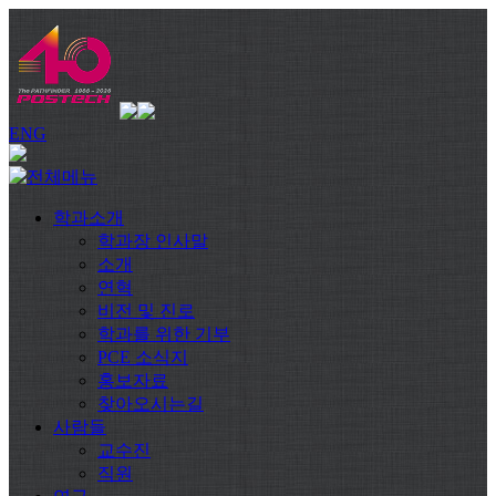
ENG
학과소개
학과장 인사말
소개
연혁
비전 및 진로
학과를 위한 기부
PCE 소식지
홍보자료
찾아오시는길
사람들
교수진
직원