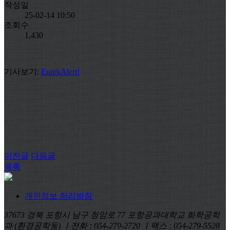
작성일
25-02-14 10:50
조회수
1,430
기사보기:
EurekAlert!
이전글
다음글
목록
개인정보 처리방침
37673 경북 포항시 남구 청암로 77 포항공과대학교 화학공학
과 (환경공학동) ㅣ전화 : 054-279-2720 ㅣ팩스 : 054-279-5528