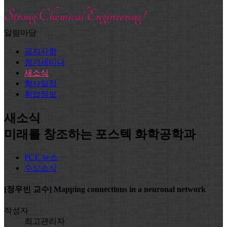
알림마당
공지사항
정기세미나
새소식
학사일정
취업정보
새소식
미래를 창조하는 포스텍 화학공학과
PCE 뉴스
수상소식
[정우빈 교수] Mapping connections in a neuronal network
작성자
최고관리자