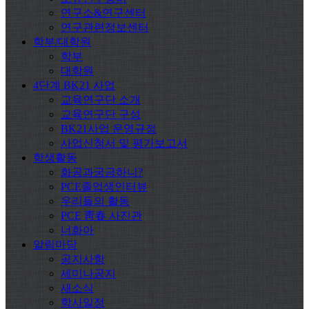
연구소&연구센터
연구관련정보센터
학부/대학원
학부
대학원
4단계 BK21 사업
교육연구단 소개
교육연구단 구성
BK21사업 운영규정
사업신청서 및 평가보고서
학생활동
화공과궁금하니?
PCE졸업생인터뷰
우리들의 활동
PCE 靑春 사진관
너화아
알림마당
공지사항
세미나공지
새소식
학사일정