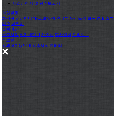
사업신청서 및 평가보고서
학생활동
화공과 궁금하니?
PCE졸업생 인터뷰
우리들의 활동
PCE 스튜
디오
너화아
알림마당
공지사항
정기세미나
새소식
학사일정
취업정보
자료실
강의실이용안내
각종서식
갤러리