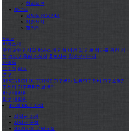
취업정보
자료실
강의실 이용안내
각종서식
갤러리
Home
학과소개
주임교수 인사말
학과소개
연혁
비전 및 진로
학과를 위한 기
부
PCE 어울림 소식지
홍보자료
찾아오시는길
사람들
교수진
직원
연구
RESEARCH OUTCOME
연구분야
보유연구장비
연구소&연
구센터
연구관련정보센터
학부/대학원
학부
대학원
4단계 BK21 사업
사업단 소개
사업단 구성
BK21사업 운영규정