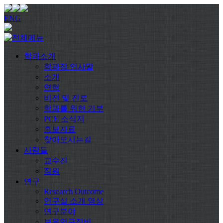
ENG
학과소개
학과장 인사말
소개
연혁
비전 및 진로
학과를 위한 기부
PCE 소식지
홍보자료
찾아오시는길
사람들
교수진
직원
연구
Research Outcome
연구실 소개 영상
연구분야
보유연구장비