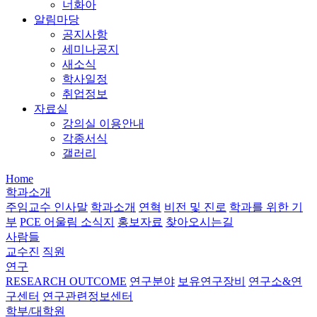
너화아
알림마당
공지사항
세미나공지
새소식
학사일정
취업정보
자료실
강의실 이용안내
각종서식
갤러리
Home
학과소개
주임교수 인사말
학과소개
연혁
비전 및 진로
학과를 위한 기
부
PCE 어울림 소식지
홍보자료
찾아오시는길
사람들
교수진
직원
연구
RESEARCH OUTCOME
연구분야
보유연구장비
연구소&연
구센터
연구관련정보센터
학부/대학원