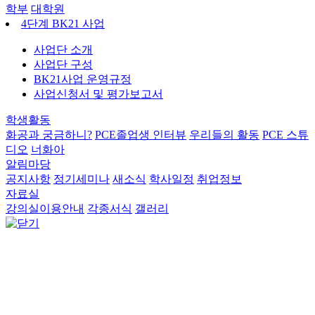
학부
대학원
4단계 BK21 사업
사업단 소개
사업단 구성
BK21사업 운영규정
사업신청서 및 평가보고서
학생활동
화공과 궁금하니?
PCE졸업생 인터뷰
우리들의 활동
PCE 스튜
디오
너화아
알림마당
공지사항
정기세미나
새소식
학사일정
취업정보
자료실
강의실이용안내
각종서식
갤러리