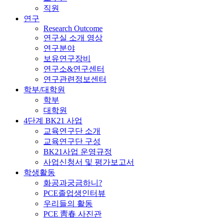
직원
연구
Research Outcome
연구실 소개 영상
연구분야
보유연구장비
연구소&연구센터
연구관련정보센터
학부/대학원
학부
대학원
4단계 BK21 사업
교육연구단 소개
교육연구단 구성
BK21사업 운영규정
사업신청서 및 평가보고서
학생활동
화공과궁금하니?
PCE졸업생인터뷰
우리들의 활동
PCE 靑春 사진관