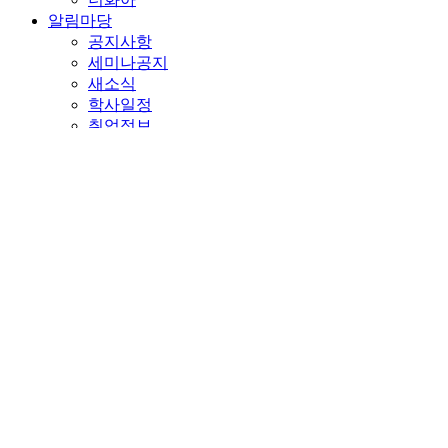
알림마당
공지사항
세미나공지
새소식
학사일정
취업정보
자료실
강의실 이용안내
각종서식
갤러리
Home
학과소개
주임교수 인사말
학과소개
연혁
비전 및 진로
학과를 위한 기부
사람들
교수진
직원
연구
RESEARCH OUTCOME
연구분야
보유연구장비
연구소&연구
학부/대학원
학부
대학원
4단계 BK21 사업