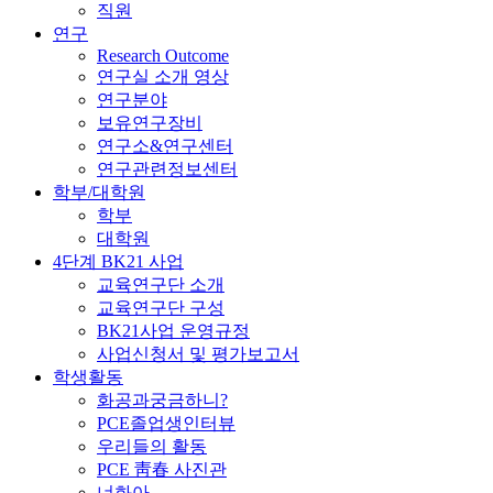
직원
연구
Research Outcome
연구실 소개 영상
연구분야
보유연구장비
연구소&연구센터
연구관련정보센터
학부/대학원
학부
대학원
4단계 BK21 사업
교육연구단 소개
교육연구단 구성
BK21사업 운영규정
사업신청서 및 평가보고서
학생활동
화공과궁금하니?
PCE졸업생인터뷰
우리들의 활동
PCE 靑春 사진관
너화아