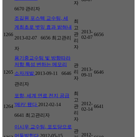
자
6670
관리자
조길원 포스텍 교수팀, 세
최
계최초로 볏잎 효과 밝혀내
고
2013-
관
1266
6656
02-07
2013-02-07
6656
최고관리
리
자
자
용기중교수팀 빛 방향따라
저항 특성 변하는 메모리
관
2013-
리
1265
6646
소자개발
2013-09-11
6646
09-11
자
관리자
최
포항, 세계 연료 전지 공급
고
2012-
'메카' 됐다
2012-02-14
1264
관
6641
02-14
리
6641
최고관리자
자
이시우 교수팀, 포도당으로
관
2012-
어둠밝힌다
2012-05-15