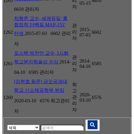
1263
리
6610
05-15
자
6610
관리자
차형준 교수, 세계유일 '홍
합접착 단백질 MAP-151'
관
2015-
리
1262
6602
탄생
2015-07-03
6602
관리
07-03
자
자
포스텍 박찬언 교수, LG화
관
2014-
학고분자학술상 수상
2014-
1261
리
6585
04-10
자
04-10
6585
관리자
[김현호 동문] 금오공과대
최
학교 신소재공학부 부임
고
2020-
관
1260
6576
03-10
2020-03-10
6576
최고관리
리
자
자