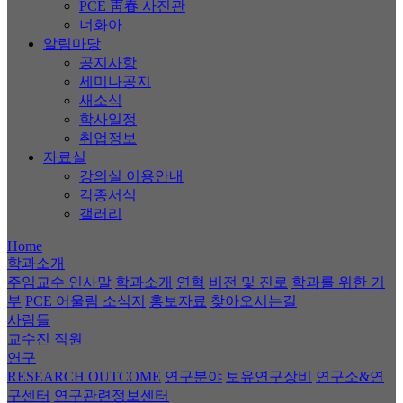
PCE 靑春 사진관
너화아
알림마당
공지사항
세미나공지
새소식
학사일정
취업정보
자료실
강의실 이용안내
각종서식
갤러리
Home
학과소개
주임교수 인사말
학과소개
연혁
비전 및 진로
학과를 위한 기
부
PCE 어울림 소식지
홍보자료
찾아오시는길
사람들
교수진
직원
연구
RESEARCH OUTCOME
연구분야
보유연구장비
연구소&연
구센터
연구관련정보센터