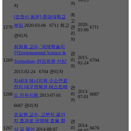
자
자
최
[조창신 동문] 중앙대학교
고
2020-
부임
2020-03-06
6711
최고
1270
관
6711
03-06
리
관리자
자
최원용 교수, '국제학술지
인Environmental Science &
관
2015-
리
1269
6704
Technology 편집위원 선임'
02-24
자
2015-02-24
6704
관리자
차세대 에너지원 수소연료
전지 대구경북권 테스트베
관
2013-
리
1268
6687
드 진두지휘
2013-07-01
07-01
자
6687
관리자
조길원 교수, 고분자 곁가
지 효과로 규명해 효율 향
관
2014-
리
1267
6670
상 길 열어
2014-08-07
08-07