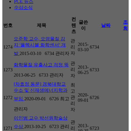
PCE 뉴스
수상소식
컨
글쓴
조
번호
제목
텐
날짜
이
회
츠
오준학 교수, 오염물질 감
관
2015-
지 '플렉시블 화학센서' 개
1274
리
6734
03-10
자
발
2015-03-10
6734
관리자
관
화학물질 유출사고 걱정 뚝
2013-
리
1273
6733
06-25
2013-06-25
6733
관리자
자
[차효정 동문] 경북대학교
최
수소 및 신재생에너지학과
고
2020-
관
1272
6726
부임
2020-09-01
6726
최고
09-01
리
관리자
자
이인범 교수 박선원학술상
관
2013-
수상
2013-10-25
6723
관리
1271
리
6723
10-25