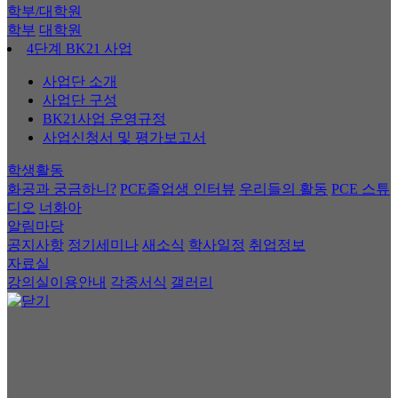
학부/대학원
학부
대학원
4단계 BK21 사업
사업단 소개
사업단 구성
BK21사업 운영규정
사업신청서 및 평가보고서
학생활동
화공과 궁금하니?
PCE졸업생 인터뷰
우리들의 활동
PCE 스튜
디오
너화아
알림마당
공지사항
정기세미나
새소식
학사일정
취업정보
자료실
강의실이용안내
각종서식
갤러리