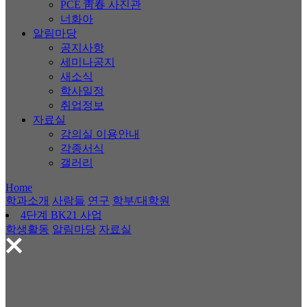
PCE 靑春 사진관
너화아
알림마당
공지사항
세미나공지
새소식
학사일정
취업정보
자료실
강의실 이용안내
각종서식
갤러리
Home
학과소개
사람들
연구
학부/대학원
4단계 BK21 사업
학생활동
알림마당
자료실