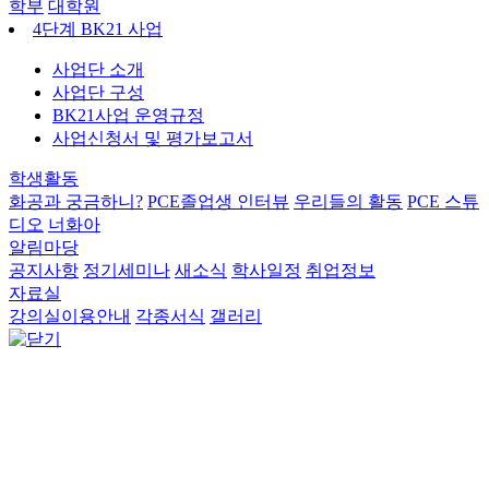
학부
대학원
4단계 BK21 사업
사업단 소개
사업단 구성
BK21사업 운영규정
사업신청서 및 평가보고서
학생활동
화공과 궁금하니?
PCE졸업생 인터뷰
우리들의 활동
PCE 스튜
디오
너화아
알림마당
공지사항
정기세미나
새소식
학사일정
취업정보
자료실
강의실이용안내
각종서식
갤러리