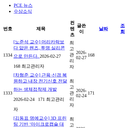
PCE 뉴스
수상소식
컨
글쓴
조
번호
제목
텐
날짜
이
회
츠
[노준석 교수] 머리카락보
최
다 얇은 렌즈, 투명 실리콘
고
2026-
관
1334
168
으로 만든다.
2026-02-27
02-27
리
168
최고관리자
자
[차형준 교수] 근육·신경 복
원하고 내장 전기신호 전달
최
고
하는 생체접착제 개발
2026-
1333
관
171
02-24
리
2026-02-24
171
최고관리
자
자
[김동표 명예교수] 3D 프린
최
팅 기반 ‘마이크로캡슐 대
고