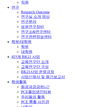
직원
연구
Research Outcome
연구실 소개 영상
연구분야
보유연구장비
연구소&연구센터
연구관련정보센터
학부/대학원
학부
대학원
4단계 BK21 사업
교육연구단 소개
교육연구단 구성
BK21사업 운영규정
사업신청서 및 평가보고서
학생활동
화공과궁금하니?
PCE졸업생인터뷰
우리들의 활동
PCE 靑春 사진관
너화아