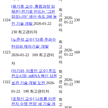
[용기중 교수, 통합과정 임
최
채은] 전기로 만드는 ‘그린
고
암모니아’ 생산 속도 2배 높
2026-
1324
관
230
01-22
인 기술 개발
2026-01-22
리
자
230
최고관리자
[노준석 교수] '다중 주파수
최
탄성파 제어기술' 개발
고
2026-
관
1323
169
01-22
2026-01-22
169
최고관리
리
자
자
[이기라, 이효민 교수] 주도
최
컨소시엄, mRNA 백신 상온
고
2026-
관
1322
190
보관 기술 개발 도전
2026-
01-22
리
01-22
190
최고관리자
자
[조창신 교수] '나트륨 이온
최
전지 수명 연장' 새 기술 개
고
2026-