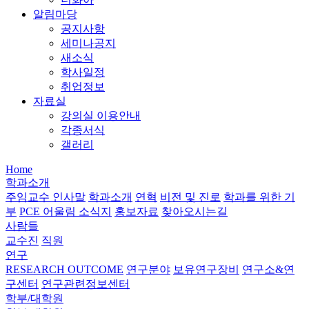
알림마당
공지사항
세미나공지
새소식
학사일정
취업정보
자료실
강의실 이용안내
각종서식
갤러리
Home
학과소개
주임교수 인사말
학과소개
연혁
비전 및 진로
학과를 위한 기
부
PCE 어울림 소식지
홍보자료
찾아오시는길
사람들
교수진
직원
연구
RESEARCH OUTCOME
연구분야
보유연구장비
연구소&연
구센터
연구관련정보센터
학부/대학원