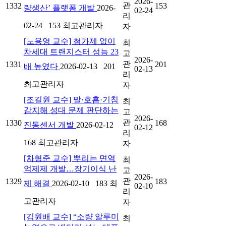
2026-
관
1332
153
량생산’ 플랫폼 개발
2026-
02-24
리
02-24
153
최고관리자
자
[노용영 교수] 첨가제 없이
최
차세대 트랜지스터 성능 23
고
2026-
관
1331
201
배 높였다
2026-02-13
201
02-13
리
최고관리자
자
[조길원 교수] 말·호흡·기침
최
감지해 성대 문제 판단하는
고
2026-
관
1330
168
진동센서 개발
2026-02-12
02-12
리
168
최고관리자
자
[차형준 교수] 뿌리는 면역
최
억제제 개발…장기이식 난
고
2026-
관
1329
183
제 해결
2026-02-10
183
최
02-10
리
고관리자
자
[김원배 교수] “소량 알루미
최