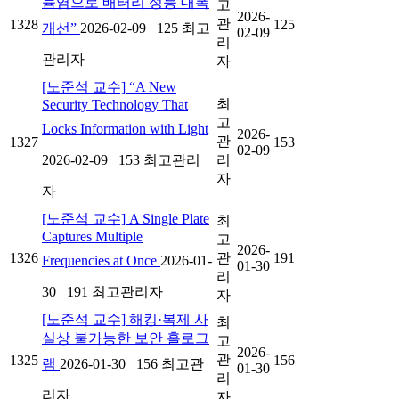
늄염으로 배터리 성능 대폭
고
2026-
관
1328
125
개선”
2026-02-09
125
최고
02-09
리
관리자
자
[노준석 교수] “A New
최
Security Technology That
고
Locks Information with Light
2026-
관
1327
153
02-09
2026-02-09
153
최고관리
리
자
자
[노준석 교수] A Single Plate
최
Captures Multiple
고
2026-
1326
관
191
Frequencies at Once
2026-01-
01-30
리
30
191
최고관리자
자
[노준석 교수] 해킹·복제 사
최
실상 불가능한 보안 홀로그
고
2026-
관
1325
156
램
2026-01-30
156
최고관
01-30
리
리자
자