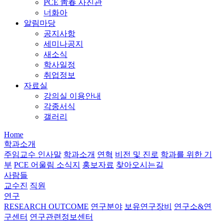
PCE 靑春 사진관
너화아
알림마당
공지사항
세미나공지
새소식
학사일정
취업정보
자료실
강의실 이용안내
각종서식
갤러리
Home
학과소개
주임교수 인사말
학과소개
연혁
비전 및 진로
학과를 위한 기
부
PCE 어울림 소식지
홍보자료
찾아오시는길
사람들
교수진
직원
연구
RESEARCH OUTCOME
연구분야
보유연구장비
연구소&연
구센터
연구관련정보센터