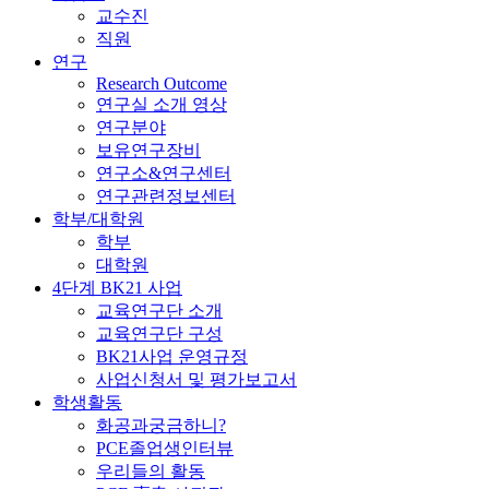
교수진
직원
연구
Research Outcome
연구실 소개 영상
연구분야
보유연구장비
연구소&연구센터
연구관련정보센터
학부/대학원
학부
대학원
4단계 BK21 사업
교육연구단 소개
교육연구단 구성
BK21사업 운영규정
사업신청서 및 평가보고서
학생활동
화공과궁금하니?
PCE졸업생인터뷰
우리들의 활동