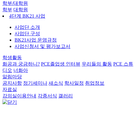
학부/대학원
학부
대학원
4단계 BK21 사업
사업단 소개
사업단 구성
BK21사업 운영규정
사업신청서 및 평가보고서
학생활동
화공과 궁금하니?
PCE졸업생 인터뷰
우리들의 활동
PCE 스튜
디오
너화아
알림마당
공지사항
정기세미나
새소식
학사일정
취업정보
자료실
강의실이용안내
각종서식
갤러리