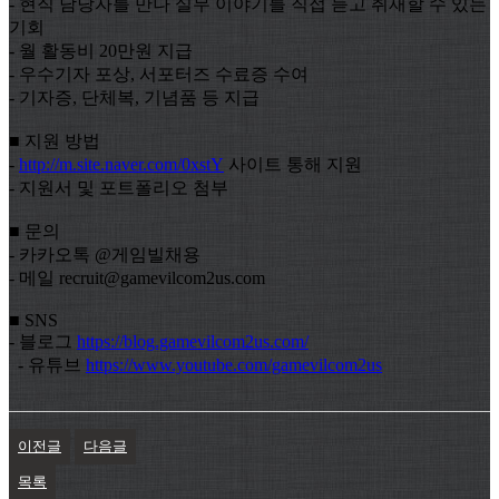
- 현직 담당자를 만나 실무 이야기를 직접 듣고 취재할 수 있는
기회
- 월 활동비 20만원 지급
- 우수기자 포상, 서포터즈 수료증 수여
- 기자증, 단체복, 기념품 등 지급
■ 지원 방법
-
http://m.site.naver.com/0xstY
사이트 통해 지원
- 지원서 및 포트폴리오 첨부
■ 문의
- 카카오톡 @게임빌채용
- 메일 recruit@gamevilcom2us.com
■ SNS
- 블로그
https://blog.gamevilcom2us.com/
- 유튜브
https://www.youtube.com/gamevilcom2us
이전글
다음글
목록