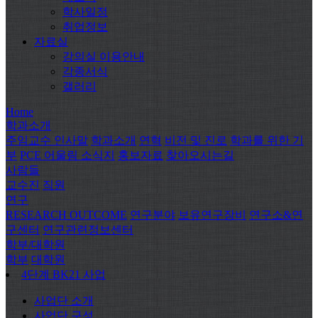
학사일정
취업정보
자료실
강의실 이용안내
각종서식
갤러리
Home
학과소개
주임교수 인사말
학과소개
연혁
비전 및 진로
학과를 위한 기
부
PCE 어울림 소식지
홍보자료
찾아오시는길
사람들
교수진
직원
연구
RESEARCH OUTCOME
연구분야
보유연구장비
연구소&연
구센터
연구관련정보센터
학부/대학원
학부
대학원
4단계 BK21 사업
사업단 소개
사업단 구성