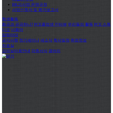
BK21사업 운영규정
사업신청서 및 평가보고서
학생활동
화공과 궁금하니?
PCE졸업생 인터뷰
우리들의 활동
PCE 스튜
디오
너화아
알림마당
공지사항
정기세미나
새소식
학사일정
취업정보
자료실
강의실이용안내
각종서식
갤러리