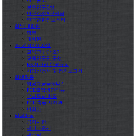
연구분야
보유연구장비
연구소&연구센터
연구관련정보센터
학부/대학원
학부
대학원
4단계 BK21 사업
교육연구단 소개
교육연구단 구성
BK21사업 운영규정
사업신청서 및 평가보고서
학생활동
화공과궁금하니?
PCE졸업생인터뷰
우리들의 활동
PCE 靑春 사진관
너화아
알림마당
공지사항
세미나공지
새소식