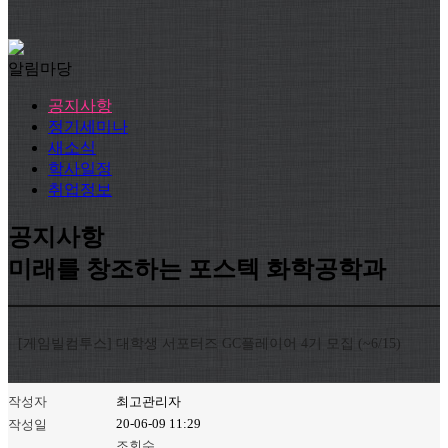
알림마당
공지사항
정기세미나
새소식
학사일정
취업정보
공지사항
미래를 창조하는 포스텍 화학공학과
[게임빌컴투스] 대학생 서포터즈 GC플레이어 4기 모집 (~6/15)
작성자
최고관리자
20-06-09 11:29
작성일
조회수