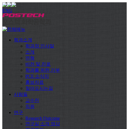
ENG
학과소개
학과장 인사말
소개
연혁
비전 및 진로
학과를 위한 기부
PCE 소식지
홍보자료
찾아오시는길
사람들
교수진
직원
연구
Research Outcome
연구실 소개 영상