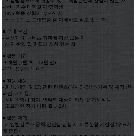
- 게임빌컴투스에 애정이 있고, 게임산업에 관심이 많은 자
- 국내 거주 대학교 재/휴학생
- SNS 활동 경험이 많으신 자
- 최근 컨텐츠 트랜드를 잘 이해하고 알고 있는 자
■ 우대 요건
- 글쓰기 및 콘텐츠 기획에 자신 있는 자
- 사진 촬영 및 편집에 자신 있는 자
■ 활동 기간
- 6개월 (7월 초 ~ 12월 말)
- 7/3(금) 발대식 예정
■ 활동 내용
- 회사, 게임 및 HR 관련 컨텐츠(디자인/영상) 기획 및 제작 (온
라인/사보 등)
- 사내외행사 참여, 인터뷰 대상자 취재 및 기사작성
- 오프라인 정기 미팅 월 1~2회
■ 활동 혜택
- 게임빌컴투스 공채/인턴십 진행 시 서류전형 가산점 (수료자
에 한함)