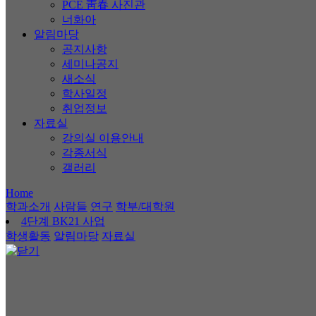
PCE 靑春 사진관
너화아
알림마당
공지사항
세미나공지
새소식
학사일정
취업정보
자료실
강의실 이용안내
각종서식
갤러리
Home
학과소개
사람들
연구
학부/대학원
4단계 BK21 사업
학생활동
알림마당
자료실