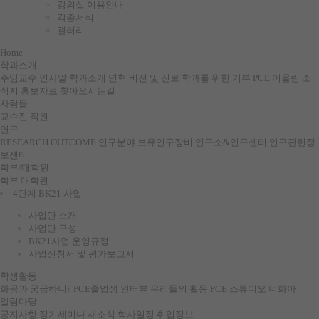
강의실 이용안내
각종서식
갤러리
Home
학과소개
주임교수 인사말
학과소개
연혁
비전 및 진로
학과를 위한 기부
PCE 어울림 소
식지
홍보자료
찾아오시는길
사람들
교수진
직원
연구
RESEARCH OUTCOME
연구분야
보유연구장비
연구소&연구센터
연구관련정
보센터
학부/대학원
학부
대학원
4단계 BK21 사업
사업단 소개
사업단 구성
BK21사업 운영규정
사업신청서 및 평가보고서
학생활동
화공과 궁금하니?
PCE졸업생 인터뷰
우리들의 활동
PCE 스튜디오
너화아
알림마당
공지사항
정기세미나
새소식
학사일정
취업정보