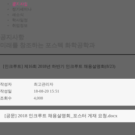
공지사항
정기세미나
새소식
학사일정
취업정보
공지사항
미래를 창조하는 포스텍 화학공학과
[인크루트] 제16회 2018년 하반기 인크루트 채용설명회(8/23)
작성자
최고관리자
작성일
18-08-20 15:51
조회수
4,008
[공문] 2018 인크루트 채용설명회_포스터 게재 요청.docx