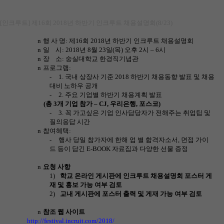
[인크루트] 제16회 2018년 하반기 인크루트 채용설명회(8/23)
n
행 사 명
:
제
16
회
2018
년 하반기 인크루트 채용설명회
n
일
시
: 2018
년
8
월
23
일
(
목
)
오후
2
시 –
6
시
n
장
소
:
숭실대학교 한경직기념관
n
프로그램
:
-
1.
국내 상장사 기준
2018
하반기 채용동향 발표 및 채용
대비 노하우 공개
-
2.
주요 기업별 하반기 채용계획 발표
(
총
3
개 기업 참가 –
CJ,
우리은행
,
포스코
)
-
3.
꼭 가고싶은 기업 인사담당자가 전해주는 취업팁 및
질의응답 시간
n
참여혜택
:
-
행사 당일 참가자에 한해 업 별 합격자소서
,
면접 가이
드 등이 담긴
E-BOOK
자료집과 다양한 선물 증정
n
요청 사항
1)
학교 온라인 게시판에 인크루트 채용설명회 포스터 게
재 및 홍보 가능 여부 검토
2)
교내 게시판에 포스터 출력 및 게재 가능 여부 검토
n
참조 웹 사이트
http://festival.incruit.com/2018/