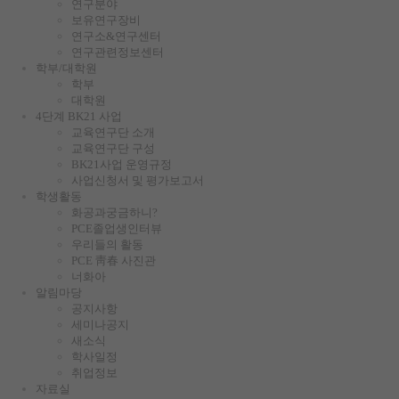
연구분야
보유연구장비
연구소&연구센터
연구관련정보센터
학부/대학원
학부
대학원
4단계 BK21 사업
교육연구단 소개
교육연구단 구성
BK21사업 운영규정
사업신청서 및 평가보고서
학생활동
화공과궁금하니?
PCE졸업생인터뷰
우리들의 활동
PCE 靑春 사진관
너화아
알림마당
공지사항
세미나공지
새소식
학사일정
취업정보
자료실