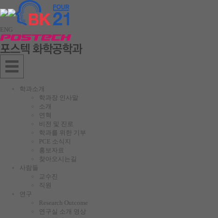
ENG
학과소개
학과장 인사말
소개
연혁
비전 및 진로
학과를 위한 기부
PCE 소식지
홍보자료
찾아오시는길
사람들
교수진
직원
연구
Research Outcome
연구실 소개 영상