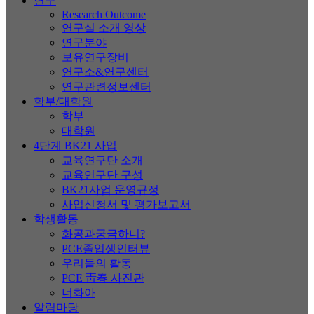
연구
Research Outcome
연구실 소개 영상
연구분야
보유연구장비
연구소&연구센터
연구관련정보센터
학부/대학원
학부
대학원
4단계 BK21 사업
교육연구단 소개
교육연구단 구성
BK21사업 운영규정
사업신청서 및 평가보고서
학생활동
화공과궁금하니?
PCE졸업생인터뷰
우리들의 활동
PCE 靑春 사진관
너화아
알림마당