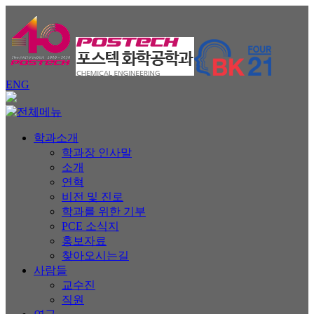
ENG
학과소개
학과장 인사말
소개
연혁
비전 및 진로
학과를 위한 기부
PCE 소식지
홍보자료
찾아오시는길
사람들
교수진
직원