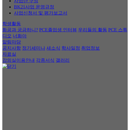
사업단 구성
BK21사업 운영규정
사업신청서 및 평가보고서
학생활동
화공과 궁금하니?
PCE졸업생 인터뷰
우리들의 활동
PCE 스튜
디오
너화아
알림마당
공지사항
정기세미나
새소식
학사일정
취업정보
자료실
강의실이용안내
각종서식
갤러리