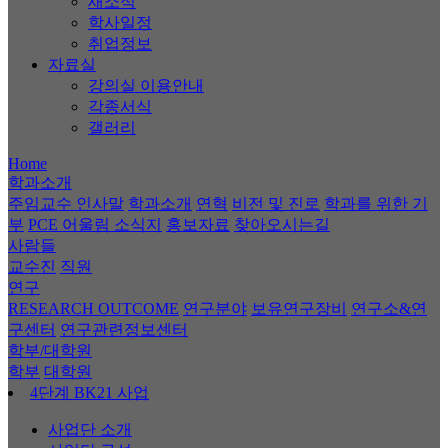
새소식
학사일정
취업정보
자료실
강의실 이용안내
각종서식
갤러리
Home
학과소개
주임교수 인사말
학과소개
연혁
비전 및 진로
학과를 위한 기
부
PCE 어울림 소식지
홍보자료
찾아오시는길
사람들
교수진
직원
연구
RESEARCH OUTCOME
연구분야
보유연구장비
연구소&연
구센터
연구관련정보센터
학부/대학원
학부
대학원
4단계 BK21 사업
사업단 소개