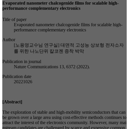
Evaporated nanometer chalcogenide films for scalable high-
performance complementary electronics
Title of paper
Evaporated nanometer chalcogenide films for scalable high-
performance complementary electronics
Author
[노용영교수님 연구실] 대면적 고성능 상보형 전자소자
를 위한 나노단위 칼코젠 증착 박막
Publication in journal
Nature Communications 13, 6372 (2022).
Publication date
20221026
[Abstract]
The exploration of stable and high-mobility semiconductors that can
be grown over a large area using cost-effective methods continues to
attract the interest of the electronics community. However, many mai
nstream candidates are challenged by scarce and expensive compon