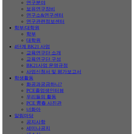
연구분야
보유연구장비
연구소&연구센터
연구관련정보센터
학부/대학원
학부
대학원
4단계 BK21 사업
교육연구단 소개
교육연구단 구성
BK21사업 운영규정
사업신청서 및 평가보고서
학생활동
화공과궁금하니?
PCE졸업생인터뷰
우리들의 활동
PCE 靑春 사진관
너화아
알림마당
공지사항
세미나공지