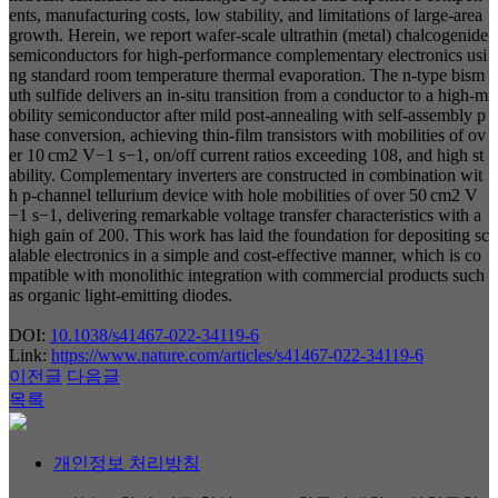
ents, manufacturing costs, low stability, and limitations of large-area
growth. Herein, we report wafer-scale ultrathin (metal) chalcogenide
semiconductors for high-performance complementary electronics usi
ng standard room temperature thermal evaporation. The n-type bism
uth sulfide delivers an in-situ transition from a conductor to a high-m
obility semiconductor after mild post-annealing with self-assembly p
hase conversion, achieving thin-film transistors with mobilities of ov
er 10 cm2 V−1 s−1, on/off current ratios exceeding 108, and high st
ability. Complementary inverters are constructed in combination wit
h p-channel tellurium device with hole mobilities of over 50 cm2 V
−1 s−1, delivering remarkable voltage transfer characteristics with a
high gain of 200. This work has laid the foundation for depositing sc
alable electronics in a simple and cost-effective manner, which is co
mpatible with monolithic integration with commercial products such
as organic light-emitting diodes.
DOI:
10.1038/s41467-022-34119-6
Link:
https://www.nature.com/articles/s41467-022-34119-6
이전글
다음글
목록
개인정보 처리방침