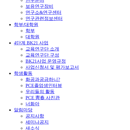
연구분야
보유연구장비
연구소&연구센터
연구관련정보센터
학부/대학원
학부
대학원
4단계 BK21 사업
교육연구단 소개
교육연구단 구성
BK21사업 운영규정
사업신청서 및 평가보고서
학생활동
화공과궁금하니?
PCE졸업생인터뷰
우리들의 활동
PCE 靑春 사진관
너화아
알림마당
공지사항
세미나공지
새소식