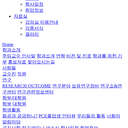
학사일정
취업정보
자료실
강의실 이용안내
각종서식
갤러리
Home
학과소개
주임교수 인사말
학과소개
연혁
비전 및 진로
학과를 위한 기
부
홍보자료
찾아오시는길
사람들
교수진
직원
연구
RESEARCH OUTCOME
연구분야
보유연구장비
연구소&연
구센터
연구관련정보센터
학부/대학원
학부
대학원
학생활동
화공과 궁금하니?
PCE졸업생 인터뷰
우리들의 활동
너화아
알림마당
공지사항
정기세미나
새소식
학사일정
취업정보