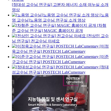
[정대성 교수님 연구실] 고분자 에너지 소재 여누실 소개
영상
[노용
영 교수님]노용영 교수님 연구실 소개 영상
[차형
준 교수님 연구실] MAGIC 홈페이지 공개
[전상민 교수
님 연구실] 전교수님 아세요
[이정
욱교수님 연구실] POSTECH LabCumentary
[이준
구교수님 연구실] POSTECH LabCumentary
[정대
성교수님 연구실] POSTECH LabCumentary